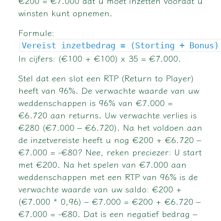
€200 = €7.000 dat u moet inzetten voordat u
winsten kunt opnemen.
Formule:
Vereist inzetbedrag = (Storting + Bonus)
In cijfers: (€100 + €100) x 35 = €7.000.
Stel dat een slot een RTP (Return to Player)
heeft van 96%. De verwachte waarde van uw
weddenschappen is 96% van €7.000 =
€6.720 aan returns. Uw verwachte verlies is
€280 (€7.000 – €6.720). Na het voldoen aan
de inzetvereiste heeft u nog €200 + €6.720 –
€7.000 = -€80? Nee, reken preciezer: U start
met €200. Na het spelen van €7.000 aan
weddenschappen met een RTP van 96% is de
verwachte waarde van uw saldo: €200 +
(€7.000 * 0,96) – €7.000 = €200 + €6.720 –
€7.000 = -€80. Dat is een negatief bedrag –