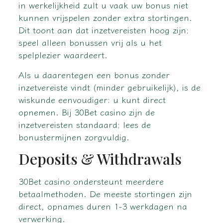
in werkelijkheid zult u vaak uw bonus niet
kunnen vrijspelen zonder extra stortingen.
Dit toont aan dat inzetvereisten hoog zijn;
speel alleen bonussen vrij als u het
spelplezier waardeert.
Als u daarentegen een bonus zonder
inzetvereiste vindt (minder gebruikelijk), is de
wiskunde eenvoudiger: u kunt direct
opnemen. Bij 30Bet casino zijn de
inzetvereisten standaard; lees de
bonustermijnen zorgvuldig.
Deposits & Withdrawals
30Bet casino ondersteunt meerdere
betaalmethoden. De meeste stortingen zijn
direct, opnames duren 1-3 werkdagen na
verwerking.