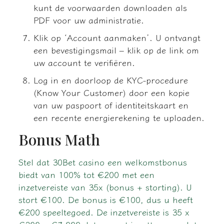
kunt de voorwaarden downloaden als
PDF voor uw administratie.
Klik op ‘Account aanmaken’. U ontvangt
een bevestigingsmail – klik op de link om
uw account te verifiëren.
Log in en doorloop de KYC-procedure
(Know Your Customer) door een kopie
van uw paspoort of identiteitskaart en
een recente energierekening te uploaden.
Bonus Math
Stel dat 30Bet casino een welkomstbonus
biedt van 100% tot €200 met een
inzetvereiste van 35x (bonus + storting). U
stort €100. De bonus is €100, dus u heeft
€200 speeltegoed. De inzetvereiste is 35 x