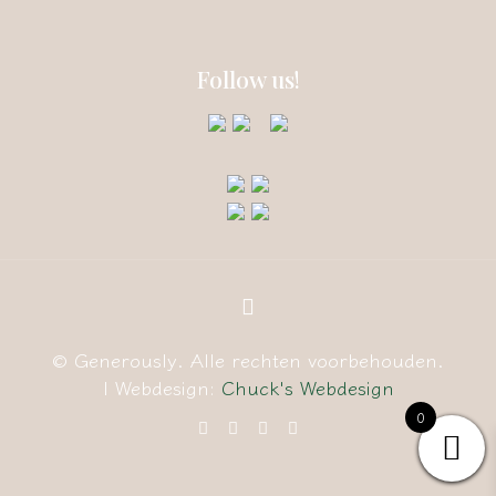
Follow us!
© Generously. Alle rechten voorbehouden.
| Webdesign:
Chuck's Webdesign
0