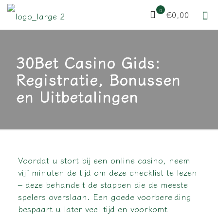
0
€0,00
30Bet Casino Gids:
Registratie, Bonussen
en Uitbetalingen
Voordat u stort bij een online casino, neem
vijf minuten de tijd om deze checklist te lezen
– deze behandelt de stappen die de meeste
spelers overslaan. Een goede voorbereiding
bespaart u later veel tijd en voorkomt