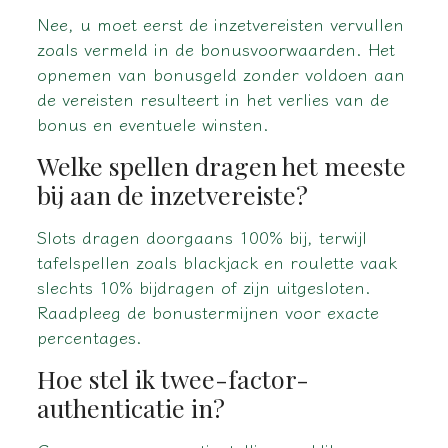
Nee, u moet eerst de inzetvereisten vervullen
zoals vermeld in de bonusvoorwaarden. Het
opnemen van bonusgeld zonder voldoen aan
de vereisten resulteert in het verlies van de
bonus en eventuele winsten.
Welke spellen dragen het meeste
bij aan de inzetvereiste?
Slots dragen doorgaans 100% bij, terwijl
tafelspellen zoals blackjack en roulette vaak
slechts 10% bijdragen of zijn uitgesloten.
Raadpleeg de bonustermijnen voor exacte
percentages.
Hoe stel ik twee-factor-
authenticatie in?