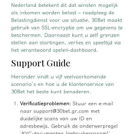
Nederland betekent dit dat winsten mogelijk
als inkomen worden belast – raadpleeg de
Belastingdienst voor uw situatie. 30Bet maakt
gebruik van SSL-encryptie om uw gegevens te
beschermen. Daarnaast kunt u zelf grenzen
stellen aan stortingen, verlies en speeltijd via
het verantwoord spelen-dashboard.
Support Guide
Hieronder vindt u vijf veelvoorkomende
scenario’s en hoe u de klantenservice van
30Bet het beste kunt benaderen.
Verificatieproblemen:
Stuur een e-mail
naar support@30bet.gr.com met
duidelijke scans van uw ID en
adresbewijs. Gebruik de onderwerpregel
‘KYC-documenten [gebruikersnaam]’.