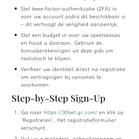
Stel twee-factor-authenticatie (2FA) in
voor uw account zodra dit beschikbaar is
– dit verhoogt de veiligheid aanzienlijk.
Stel een budget in voor uw speelsessies
en houd u daaraan. Gebruik de
bonusberekeningen uit deze gids om
realistisch te blijven.
Verifieer uw identiteit direct na registratie
om vertragingen bij opnames te
voorkomen.
Step-by-Step Sign-Up
Ga naar
https://30bet.gr.com/
en klik op
‘Registreren’. Het registratieformulier
verschijnt.
Vul uw e-mailadres, gebruikersnaam en