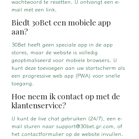
wachtwoord te resetten. U ontvangt een e-
mail met een link.
Biedt 30Bet een mobiele app
aan?
30Bet heeft geen speciale app in de app
stores, maar de website is volledig
geoptimaliseerd voor mobiele browsers. U
kunt deze toevoegen aan uw startscherm als
een progressive web app (PWA) voor snelle
toegang.
Hoe neem ik contact op met de
klantenservice?
U kunt de live chat gebruiken (24/7), een e-
mail sturen naar support@30bet.gr.com, of
het contactformulier op de website invullen.