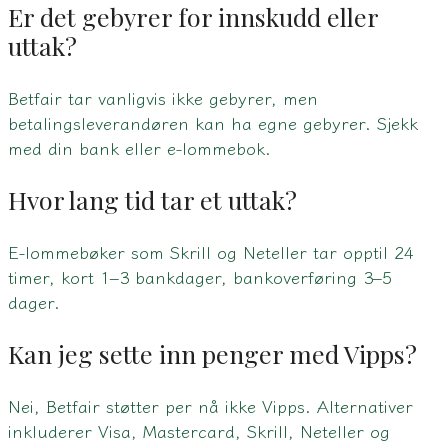
Er det gebyrer for innskudd eller
uttak?
Betfair tar vanligvis ikke gebyrer, men
betalingsleverandøren kan ha egne gebyrer. Sjekk
med din bank eller e-lommebok.
Hvor lang tid tar et uttak?
E-lommebøker som Skrill og Neteller tar opptil 24
timer, kort 1–3 bankdager, bankoverføring 3–5
dager.
Kan jeg sette inn penger med Vipps?
Nei, Betfair støtter per nå ikke Vipps. Alternativer
inkluderer Visa, Mastercard, Skrill, Neteller og