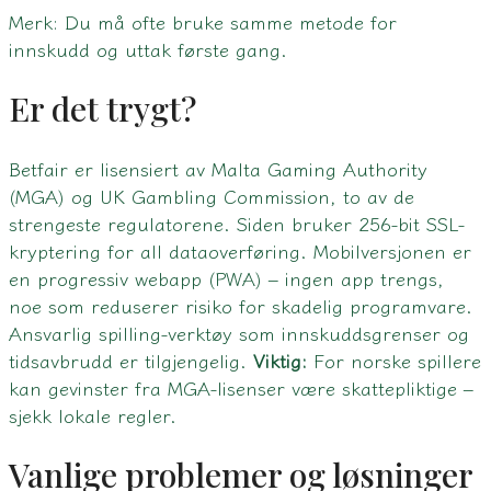
Merk: Du må ofte bruke samme metode for
innskudd og uttak første gang.
Er det trygt?
Betfair er lisensiert av Malta Gaming Authority
(MGA) og UK Gambling Commission, to av de
strengeste regulatorene. Siden bruker 256-bit SSL-
kryptering for all dataoverføring. Mobilversjonen er
en progressiv webapp (PWA) – ingen app trengs,
noe som reduserer risiko for skadelig programvare.
Ansvarlig spilling-verktøy som innskuddsgrenser og
tidsavbrudd er tilgjengelig.
Viktig:
For norske spillere
kan gevinster fra MGA-lisenser være skattepliktige –
sjekk lokale regler.
Vanlige problemer og løsninger