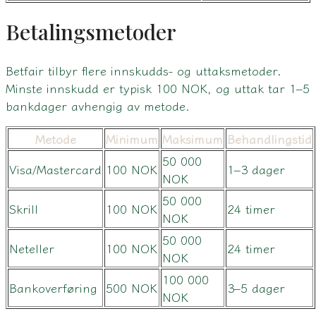
Betalingsmetoder
Betfair tilbyr flere innskudds- og uttaksmetoder.
Minste innskudd er typisk 100 NOK, og uttak tar 1–5
bankdager avhengig av metode.
Metode
Minimum
Maksimum
Behandlingstid
50 000
Visa/Mastercard
100 NOK
1–3 dager
NOK
50 000
Skrill
100 NOK
24 timer
NOK
50 000
Neteller
100 NOK
24 timer
NOK
100 000
Bankoverføring
500 NOK
3–5 dager
NOK