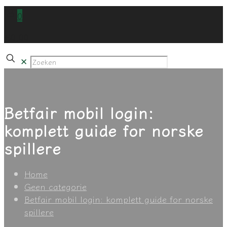
0
€0,00
✕
Betfair mobil login:
komplett guide for norske
spillere
Home
Geen categorie
Betfair mobil login: komplett guide for norske
spillere