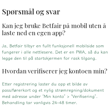
Spørsmål og svar
Kan jeg bruke Betfair på mobil uten å
laste ned en egen app?
Ja, Betfair tilbyr en fullt funksjonell mobilside som
fungerer i alle nettlesere. Det er en PWA, så du kan
legge den til på startskjermen for rask tilgang.
Hvordan verifiserer jeg kontoen min?
Etter registrering laster du opp et bilde av
pass/førerkort og et nylig strømregning/dokument
med adresse under “Min konto” > “Verifisering”.
Behandling tar vanligvis 24–48 timer.