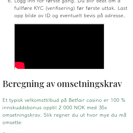
Logg inn for første gang. Du blir bedt om å
fullføre KYC (verifisering) før første uttak. Last
opp bilde av ID og eventuelt bevis på adresse.
Beregning av omsetningskrav
Et typisk velkomsttilbud på Betfair casino er 100 %
innskuddsbonus opptil 2 000 NOK med 35x
omsetningskrav. Slik regner du ut hvor mye du må
omsette: