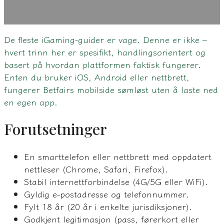
De fleste iGaming-guider er vage. Denne er ikke –
hvert trinn her er spesifikt, handlingsorientert og
basert på hvordan plattformen faktisk fungerer.
Enten du bruker iOS, Android eller nettbrett,
fungerer Betfairs mobilside sømløst uten å laste ned
en egen app.
Forutsetninger
En smarttelefon eller nettbrett med oppdatert
nettleser (Chrome, Safari, Firefox).
Stabil internettforbindelse (4G/5G eller WiFi).
Gyldig e-postadresse og telefonnummer.
Fylt 18 år (20 år i enkelte jurisdiksjoner).
Godkjent legitimasjon (pass, førerkort eller