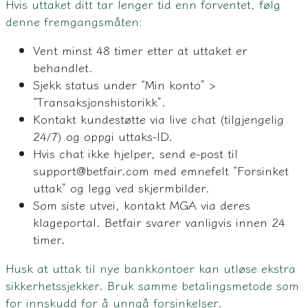
Hvis uttaket ditt tar lenger tid enn forventet, følg
denne fremgangsmåten:
Vent minst 48 timer etter at uttaket er
behandlet.
Sjekk status under “Min konto” >
“Transaksjonshistorikk”.
Kontakt kundestøtte via live chat (tilgjengelig
24/7) og oppgi uttaks-ID.
Hvis chat ikke hjelper, send e-post til
support@betfair.com med emnefelt “Forsinket
uttak” og legg ved skjermbilder.
Som siste utvei, kontakt MGA via deres
klageportal. Betfair svarer vanligvis innen 24
timer.
Husk at uttak til nye bankkontoer kan utløse ekstra
sikkerhetssjekker. Bruk samme betalingsmetode som
for innskudd for å unngå forsinkelser.