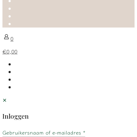
0
€0,00
✕
Inloggen
Gebruikersnaam of e-mailadres
*