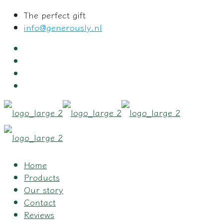
The perfect gift
info@generously.nl
Home
Products
Our story
Contact
Reviews