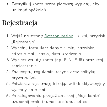
Zweryfikuj konto przed pierwszą wypłatą, aby
uniknąć opóźnień.
Rejestracja
Wejdź na stronę
Betsson casino
i kliknij przycisk
„Rejestracja”.
Wypełnij formularz danymi: imię, nazwisko,
adres e-mail, hasło, data urodzenia.
Wybierz walutę konta (np. PLN, EUR) oraz kraj
zamieszkania.
Zaakceptuj regulamin kasyna oraz politykę
prywatności.
Potwierdź rejestrację klikając w link aktywacyjny
wysłany na e-mail.
Po zalogowaniu przejdź do sekcji „Moje konto” i
uzupełnij profil (numer telefonu, adres