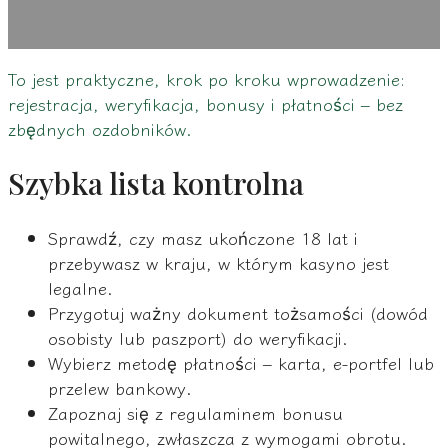
To jest praktyczne, krok po kroku wprowadzenie:
rejestracja, weryfikacja, bonusy i płatności – bez
zbędnych ozdobników.
Szybka lista kontrolna
Sprawdź, czy masz ukończone 18 lat i
przebywasz w kraju, w którym kasyno jest
legalne.
Przygotuj ważny dokument tożsamości (dowód
osobisty lub paszport) do weryfikacji.
Wybierz metodę płatności – karta, e-portfel lub
przelew bankowy.
Zapoznaj się z regulaminem bonusu
powitalnego, zwłaszcza z wymogami obrotu.