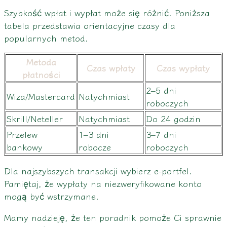
Szybkość wpłat i wypłat może się różnić. Poniższa
tabela przedstawia orientacyjne czasy dla
popularnych metod.
Metoda
Czas wpłaty
Czas wypłaty
płatności
2–5 dni
Wiza/Mastercard
Natychmiast
roboczych
Skrill/Neteller
Natychmiast
Do 24 godzin
Przelew
1–3 dni
3–7 dni
bankowy
robocze
roboczych
Dla najszybszych transakcji wybierz e-portfel.
Pamiętaj, że wypłaty na niezweryfikowane konto
mogą być wstrzymane.
Mamy nadzieję, że ten poradnik pomoże Ci sprawnie