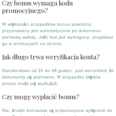
Czy bonus wymaga kodu
promocyjnego?
W większości przypadków bonus powitalny
przyznawany jest automatycznie po dokonaniu
pierwszej wpłaty. Jeśli kod jest wymagany, znajdziesz
go w promocjach na stronie.
Jak długo trwa weryfikacja konta?
Standardowo od 24 do 48 godzin, pod warunkiem że
dokumenty są poprawne. W przypadku błędów
proces może się wydłużyć.
Czy mogę wypłacić bonus?
Nie, środki bonusowe są przeznaczone wyłącznie do