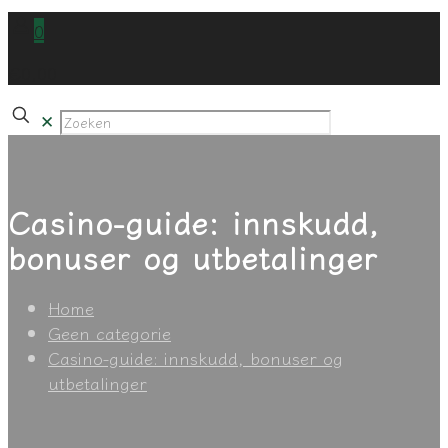
0
€0,00
✕
Casino-guide: innskudd,
bonuser og utbetalinger
Home
Geen categorie
Casino-guide: innskudd, bonuser og
utbetalinger