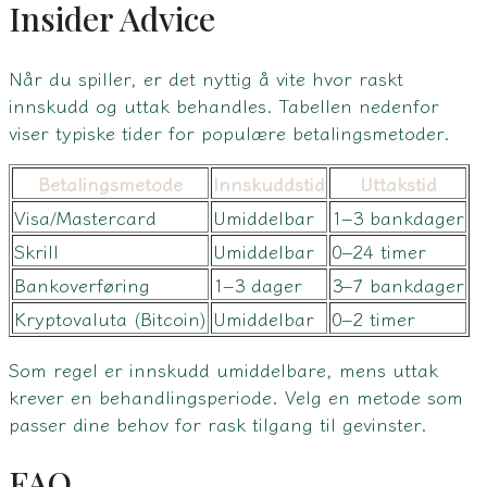
Insider Advice
Når du spiller, er det nyttig å vite hvor raskt
innskudd og uttak behandles. Tabellen nedenfor
viser typiske tider for populære betalingsmetoder.
Betalingsmetode
Innskuddstid
Uttakstid
Visa/Mastercard
Umiddelbar
1–3 bankdager
Skrill
Umiddelbar
0–24 timer
Bankoverføring
1–3 dager
3–7 bankdager
Kryptovaluta (Bitcoin)
Umiddelbar
0–2 timer
Som regel er innskudd umiddelbare, mens uttak
krever en behandlingsperiode. Velg en metode som
passer dine behov for rask tilgang til gevinster.
FAQ