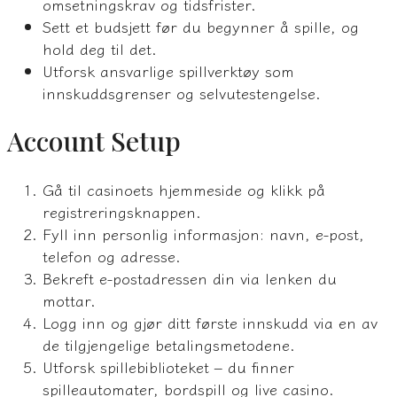
omsetningskrav og tidsfrister.
Sett et budsjett før du begynner å spille, og
hold deg til det.
Utforsk ansvarlige spillverktøy som
innskuddsgrenser og selvutestengelse.
Account Setup
Gå til casinoets hjemmeside og klikk på
registreringsknappen.
Fyll inn personlig informasjon: navn, e-post,
telefon og adresse.
Bekreft e-postadressen din via lenken du
mottar.
Logg inn og gjør ditt første innskudd via en av
de tilgjengelige betalingsmetodene.
Utforsk spillebiblioteket – du finner
spilleautomater, bordspill og live casino.