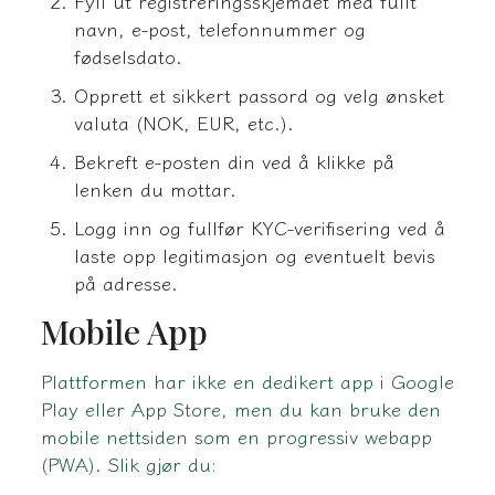
Fyll ut registreringsskjemaet med fullt
navn, e-post, telefonnummer og
fødselsdato.
Opprett et sikkert passord og velg ønsket
valuta (NOK, EUR, etc.).
Bekreft e-posten din ved å klikke på
lenken du mottar.
Logg inn og fullfør KYC-verifisering ved å
laste opp legitimasjon og eventuelt bevis
på adresse.
Mobile App
Plattformen har ikke en dedikert app i Google
Play eller App Store, men du kan bruke den
mobile nettsiden som en progressiv webapp
(PWA). Slik gjør du: