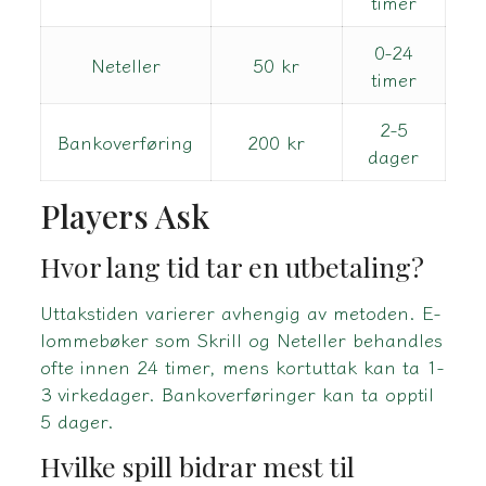
timer
0-24
Neteller
50 kr
timer
2-5
Bankoverføring
200 kr
dager
Players Ask
Hvor lang tid tar en utbetaling?
Uttakstiden varierer avhengig av metoden. E-
lommebøker som Skrill og Neteller behandles
ofte innen 24 timer, mens kortuttak kan ta 1-
3 virkedager. Bankoverføringer kan ta opptil
5 dager.
Hvilke spill bidrar mest til