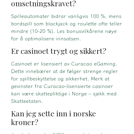
omsetningskravet?
Spilleautomater bidrar vanligvis 100 %, mens
bordspill som blackjack og roulette ofte teller
mindre (10-20 %). Les bonusvilkårene nøye
for å optimalisere innsatsen.
Er casinoet trygt og sikkert?
Casinoet er lisensiert av Curacao eGaming.
Dette innebærer at de følger strenge regler
for spillbeskyttelse og sikkerhet. Merk at
gevinster fra Curacao-lisensierte casinoer
kan være skattepliktige i Norge – sjekk med
Skatteetaten.
Kan jeg sette inn i norske
kroner?