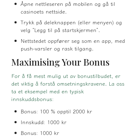
Åpne nettleseren på mobilen og gå til
casinoets nettside.
Trykk på deleknappen (eller menyen) og
velg “Legg til på startskjermen”.
Nettstedet oppfører seg som en app, med
push-varsler og rask tilgang.
Maximising Your Bonus
For å få mest mulig ut av bonustilbudet, er
det viktig å forstå omsetningskravene. La oss
ta et eksempel med en typisk
innskuddsbonus:
Bonus: 100 % opptil 2000 kr
Innskudd: 1000 kr
Bonus: 1000 kr