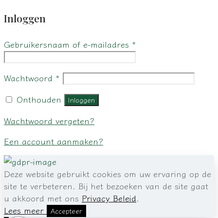
Inloggen
Gebruikersnaam of e-mailadres
*
Wachtwoord
*
Onthouden
Inloggen
Wachtwoord vergeten?
Een account aanmaken?
Deze website gebruikt cookies om uw ervaring op de
site te verbeteren. Bij het bezoeken van de site gaat
u akkoord met ons
Privacy Beleid
.
Lees meer
Accepteer