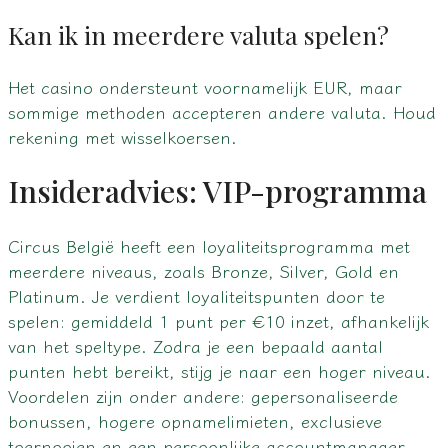
Kan ik in meerdere valuta spelen?
Het casino ondersteunt voornamelijk EUR, maar
sommige methoden accepteren andere valuta. Houd
rekening met wisselkoersen.
Insideradvies: VIP-programma
Circus België heeft een loyaliteitsprogramma met
meerdere niveaus, zoals Bronze, Silver, Gold en
Platinum. Je verdient loyaliteitspunten door te
spelen: gemiddeld 1 punt per €10 inzet, afhankelijk
van het speltype. Zodra je een bepaald aantal
punten hebt bereikt, stijg je naar een hoger niveau.
Voordelen zijn onder andere: gepersonaliseerde
bonussen, hogere opnamelimieten, exclusieve
toernooien en een persoonlijke accountmanager.