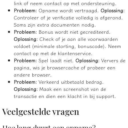
link of neem contact op met ondersteuning.
Probleem:
Opname wordt vertraagd.
Oplossing:
Controleer of je verificatie volledig is afgerond.
Soms zijn extra documenten nodig.
Probleem:
Bonus wordt niet gecrediteerd.
Oplossing:
Check of je aan alle voorwaarden
voldoet (minimale storting, bonuscode). Neem
contact op met de klantenservice.
Probleem:
Spel laadt niet.
Oplossing:
Ververs de
pagina, wis je browsercache of probeer een
andere browser.
Probleem:
Verkeerd uitbetaald bedrag.
Oplossing:
Maak een screenshot van de
transactie en dien een klacht in bij support.
Veelgestelde vragen
Hoe lang duurt een opname?