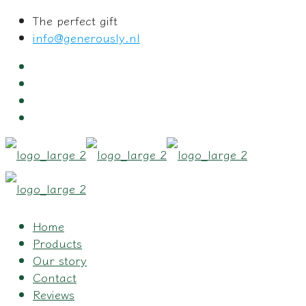
The perfect gift
info@generously.nl
Home
Products
Our story
Contact
Reviews