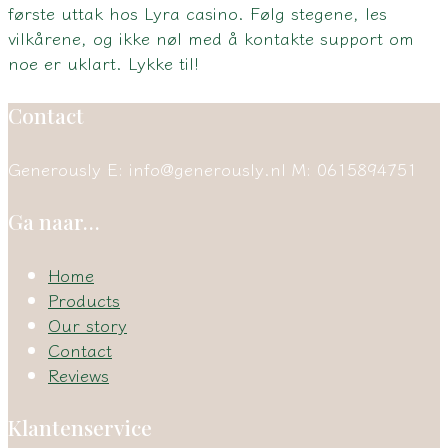
første uttak hos Lyra casino. Følg stegene, les
vilkårene, og ikke nøl med å kontakte support om
noe er uklart. Lykke til!
Contact
Generously
E: info@generously.nl
M: 0615894751
Ga naar…
Home
Products
Our story
Contact
Reviews
Klantenservice