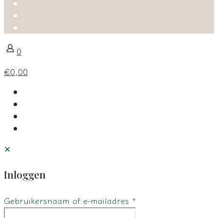
0
€0,00
✕
Inloggen
Gebruikersnaam of e-mailadres
*