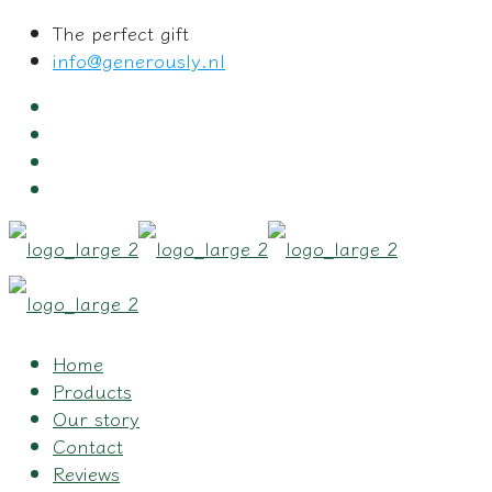
The perfect gift
info@generously.nl
Home
Products
Our story
Contact
Reviews