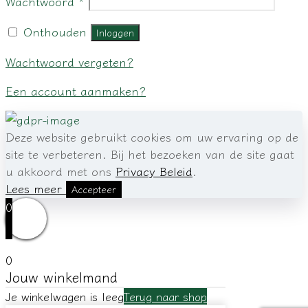
Wachtwoord
*
Onthouden
Inloggen
Wachtwoord vergeten?
Een account aanmaken?
Deze website gebruikt cookies om uw ervaring op de
site te verbeteren. Bij het bezoeken van de site gaat
u akkoord met ons
Privacy Beleid
.
Lees meer
Accepteer
0
0
Jouw winkelmand
Je winkelwagen is leeg
Terug naar shop