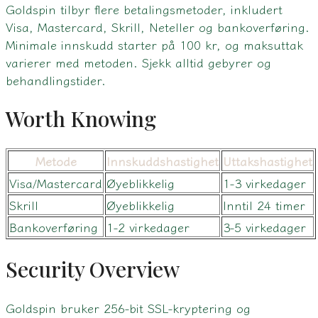
Goldspin tilbyr flere betalingsmetoder, inkludert
Visa, Mastercard, Skrill, Neteller og bankoverføring.
Minimale innskudd starter på 100 kr, og maksuttak
varierer med metoden. Sjekk alltid gebyrer og
behandlingstider.
Worth Knowing
Metode
Innskuddshastighet
Uttakshastighet
Visa/Mastercard
Øyeblikkelig
1-3 virkedager
Skrill
Øyeblikkelig
Inntil 24 timer
Bankoverføring
1-2 virkedager
3-5 virkedager
Security Overview
Goldspin bruker 256-bit SSL-kryptering og