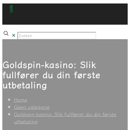
0
€0,00
✕
Goldspin-kasino: Slik
fullfører du din første
utbetaling
Home
Geen categorie
Goldspin-kasino: Slik fullfører du din første
utbetaling