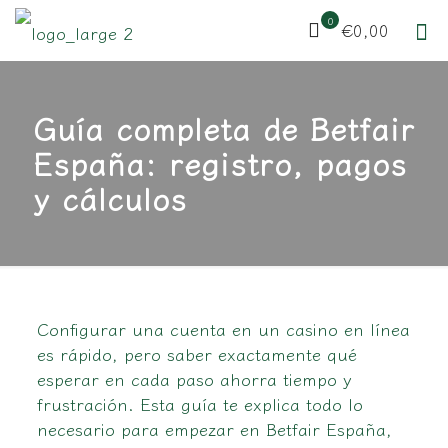
0
€0,00
Guía completa de Betfair
España: registro, pagos
y cálculos
Configurar una cuenta en un casino en línea
es rápido, pero saber exactamente qué
esperar en cada paso ahorra tiempo y
frustración. Esta guía te explica todo lo
necesario para empezar en Betfair España,