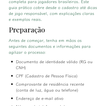
completa para jogadores brasileiros. Este
guia prático cobre desde o cadastro até dicas
de jogo responsável, com explicações claras
e exemplos reais.
Preparação
Antes de começar, tenha em mãos os
seguintes documentos e informações para
agilizar o processo:
Documento de identidade válido (RG ou
CNH)
CPF (Cadastro de Pessoa Física)
Comprovante de residência recente
(conta de luz, água ou telefone)
Endereço de e-mail ativo