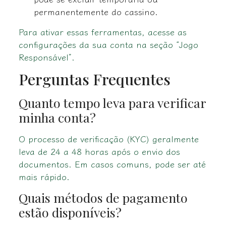
permanentemente do cassino.
Para ativar essas ferramentas, acesse as
configurações da sua conta na seção “Jogo
Responsável”.
Perguntas Frequentes
Quanto tempo leva para verificar
minha conta?
O processo de verificação (KYC) geralmente
leva de 24 a 48 horas após o envio dos
documentos. Em casos comuns, pode ser até
mais rápido.
Quais métodos de pagamento
estão disponíveis?