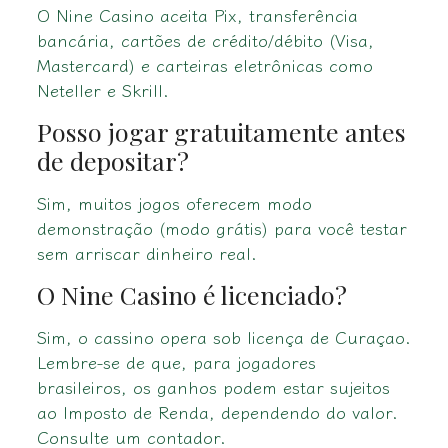
O Nine Casino aceita Pix, transferência
bancária, cartões de crédito/débito (Visa,
Mastercard) e carteiras eletrônicas como
Neteller e Skrill.
Posso jogar gratuitamente antes
de depositar?
Sim, muitos jogos oferecem modo
demonstração (modo grátis) para você testar
sem arriscar dinheiro real.
O Nine Casino é licenciado?
Sim, o cassino opera sob licença de Curaçao.
Lembre-se de que, para jogadores
brasileiros, os ganhos podem estar sujeitos
ao Imposto de Renda, dependendo do valor.
Consulte um contador.