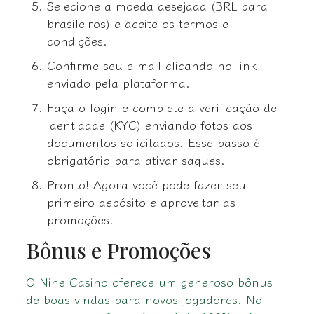
Selecione a moeda desejada (BRL para
brasileiros) e aceite os termos e
condições.
Confirme seu e-mail clicando no link
enviado pela plataforma.
Faça o login e complete a verificação de
identidade (KYC) enviando fotos dos
documentos solicitados. Esse passo é
obrigatório para ativar saques.
Pronto! Agora você pode fazer seu
primeiro depósito e aproveitar as
promoções.
Bônus e Promoções
O Nine Casino oferece um generoso bônus
de boas-vindas para novos jogadores. No