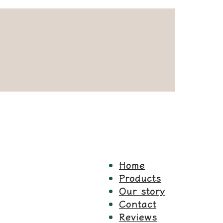
Home
Products
Our story
Contact
Reviews