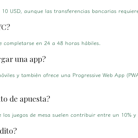
e 10 USD, aunque las transferencias bancarias requie
YC?
le completarse en 24 a 48 horas hábiles.
rgar una app?
móviles y también ofrece una Progressive Web App (PWA
ito de apuesta?
 los juegos de mesa suelen contribuir entre un 10% y
dito?