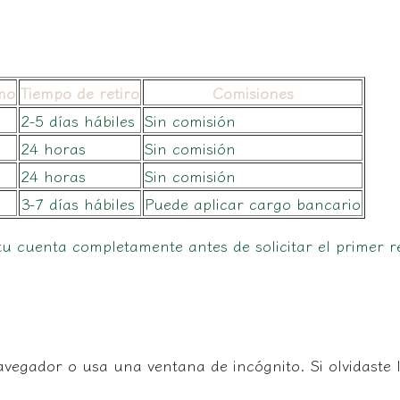
mo
Tiempo de retiro
Comisiones
2-5 días hábiles
Sin comisión
24 horas
Sin comisión
24 horas
Sin comisión
3-7 días hábiles
Puede aplicar cargo bancario
 tu cuenta completamente antes de solicitar el primer r
avegador o usa una ventana de incógnito. Si olvidaste 