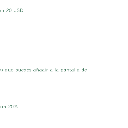
ren 20 USD.
) que puedes añadir a la pantalla de
 un 20%.