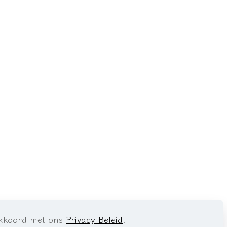
 akkoord met ons
Privacy Beleid
.