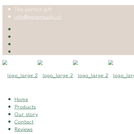
The perfect gift
info@generously.nl
Home
Products
Our story
Contact
Reviews