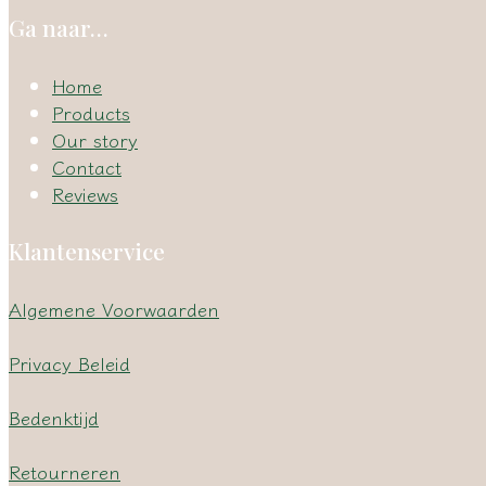
Ga naar…
Home
Products
Our story
Contact
Reviews
Klantenservice
Algemene Voorwaarden
Privacy Beleid
Bedenktijd
Retourneren