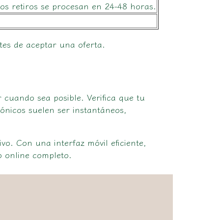
 Los retiros se procesan en 24-48 horas.
tes de aceptar una oferta.
r cuando sea posible. Verifica que tu
ónicos suelen ser instantáneos,
o. Con una interfaz móvil eficiente,
 online completo.