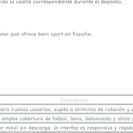
ndo la casilla correspondiente durante el depósito.
pales que ofrece bwin sport en España.
Descripción
para nuevos usuarios, sujeto a términos de rotación y
 amplia cobertura de fútbol, tenis, baloncesto y otros 
 móvil sin descarga; la interfaz es responsiva y rápid