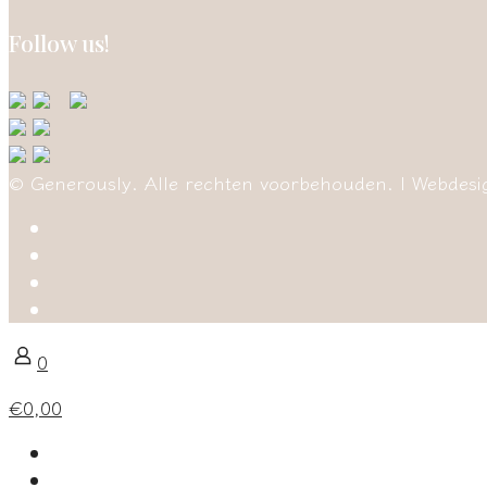
Follow us!
© Generously. Alle rechten voorbehouden. | Webdes
0
€0,00