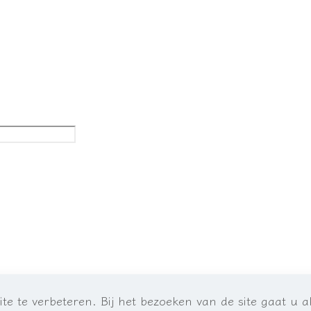
ite te verbeteren. Bij het bezoeken van de site gaat u