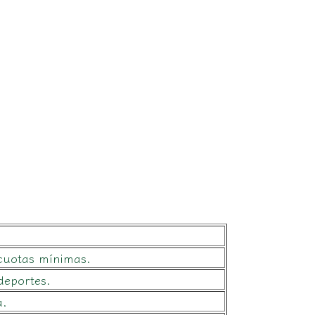
 cuotas mínimas.
deportes.
a.