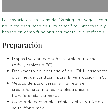
La mayoría de las guías de iGaming son vagas. Esta
no lo es: cada paso aquí es específico, procesable y
basado en cómo funciona realmente la plataforma.
Preparación
Dispositivo con conexión estable a Internet
(móvil, tableta o PC).
Documento de identidad oficial (DNI, pasaporte
o carnet de conducir) para la verificación KYC.
Método de pago personal: tarjeta de
crédito/débito, monedero electrónico o
transferencia bancaria.
Cuenta de correo electrónico activa y número
de teléfono móvil.