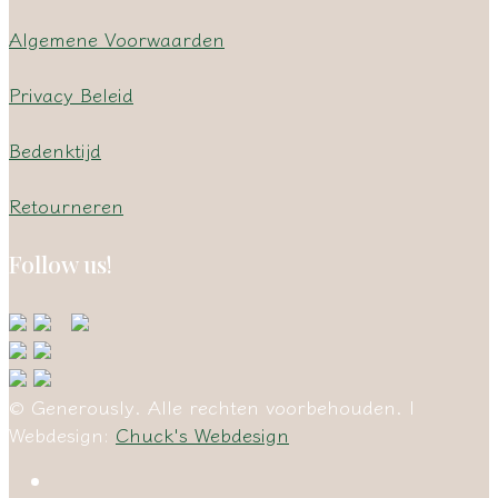
Algemene Voorwaarden
Privacy Beleid
Bedenktijd
Retourneren
Follow us!
© Generously. Alle rechten voorbehouden. |
Webdesign:
Chuck's Webdesign