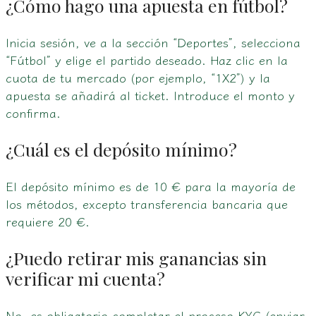
¿Cómo hago una apuesta en fútbol?
Inicia sesión, ve a la sección “Deportes”, selecciona
“Fútbol” y elige el partido deseado. Haz clic en la
cuota de tu mercado (por ejemplo, “1X2”) y la
apuesta se añadirá al ticket. Introduce el monto y
confirma.
¿Cuál es el depósito mínimo?
El depósito mínimo es de 10 € para la mayoría de
los métodos, excepto transferencia bancaria que
requiere 20 €.
¿Puedo retirar mis ganancias sin
verificar mi cuenta?
No, es obligatorio completar el proceso KYC (enviar