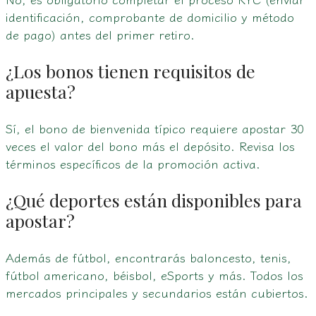
identificación, comprobante de domicilio y método
de pago) antes del primer retiro.
¿Los bonos tienen requisitos de
apuesta?
Sí, el bono de bienvenida típico requiere apostar 30
veces el valor del bono más el depósito. Revisa los
términos específicos de la promoción activa.
¿Qué deportes están disponibles para
apostar?
Además de fútbol, encontrarás baloncesto, tenis,
fútbol americano, béisbol, eSports y más. Todos los
mercados principales y secundarios están cubiertos.