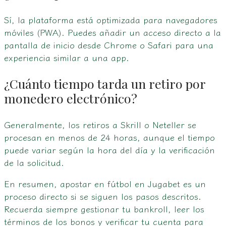
Sí, la plataforma está optimizada para navegadores
móviles (PWA). Puedes añadir un acceso directo a la
pantalla de inicio desde Chrome o Safari para una
experiencia similar a una app.
¿Cuánto tiempo tarda un retiro por
monedero electrónico?
Generalmente, los retiros a Skrill o Neteller se
procesan en menos de 24 horas, aunque el tiempo
puede variar según la hora del día y la verificación
de la solicitud.
En resumen, apostar en fútbol en Jugabet es un
proceso directo si se siguen los pasos descritos.
Recuerda siempre gestionar tu bankroll, leer los
términos de los bonos y verificar tu cuenta para