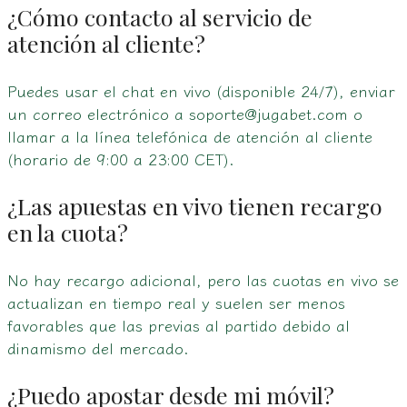
¿Cómo contacto al servicio de
atención al cliente?
Puedes usar el chat en vivo (disponible 24/7), enviar
un correo electrónico a soporte@jugabet.com o
llamar a la línea telefónica de atención al cliente
(horario de 9:00 a 23:00 CET).
¿Las apuestas en vivo tienen recargo
en la cuota?
No hay recargo adicional, pero las cuotas en vivo se
actualizan en tiempo real y suelen ser menos
favorables que las previas al partido debido al
dinamismo del mercado.
¿Puedo apostar desde mi móvil?