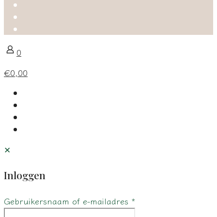
0
€0,00
✕
Inloggen
Gebruikersnaam of e-mailadres
*