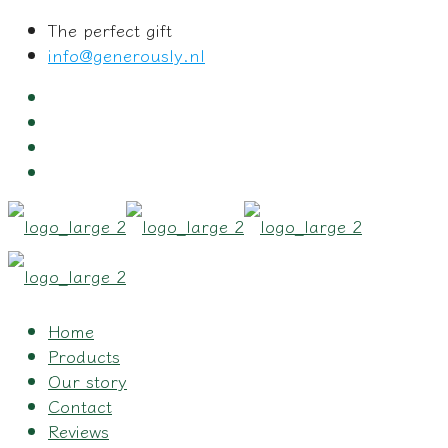
The perfect gift
info@generously.nl
Home
Products
Our story
Contact
Reviews