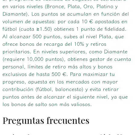
en varios niveles (Bronce, Plata, Oro, Platino y
Diamante). Los puntos se acumulan en función del
volumen de apuestas: por cada 10 € apostados en
fútbol (cuota ≥1.50) obtienes 1 punto de fidelidad.
Al alcanzar 500 puntos, subes al nivel Plata, que
ofrece bonos de recarga del 10% y retiros
prioritarios. En niveles superiores, como Diamante
(requiere 10,000 puntos), obtienes gestor de cuenta
personal, límites de retiro más altos y bonos
exclusivos de hasta 500 €. Para maximizar tu
progreso, apuesta en los mercados con mayor
contribución (fútbol, baloncesto) y evita retirar
puntos antes de alcanzar el siguiente nivel, ya que
los bonos de salto son más valiosos.
Preguntas frecuentes