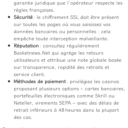
garantie juridique que l’opérateur respecte les
règles françaises.
Sécurité
: le chiffrement SSL doit être présent
sur toutes les pages où vous saisissez vos
données bancaires ou personnelles ; cela
empêche toute interception malveillante.
Réputation
: consultez régulièrement
Basketnews.Net qui agrège les retours
utilisateurs et attribue une note globale basée
sur transparence, rapidité des retraits et
service client.
Méthodes de paiement
: privilégiez les casinos
proposant plusieurs options – cartes bancaires,
portefeuilles électroniques comme Skrill ou
Neteller, virements SEPA – avec des délais de
retrait inférieurs à 48 heures dans la plupart
des cas.