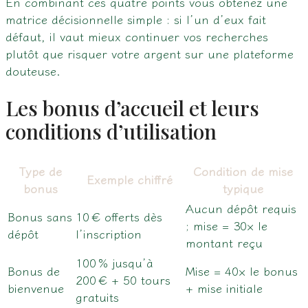
En combinant ces quatre points vous obtenez une
matrice décisionnelle simple : si l’un d’eux fait
défaut, il vaut mieux continuer vos recherches
plutôt que risquer votre argent sur une plateforme
douteuse.
Les bonus d’accueil et leurs
conditions d’utilisation
Type de
Condition de mise
Exemple chiffré
bonus
typique
Aucun dépôt requis
Bonus sans
10 € offerts dès
; mise = 30× le
dépôt
l’inscription
montant reçu
100 % jusqu’à
Bonus de
Mise = 40× le bonus
200 € + 50 tours
bienvenue
+ mise initiale
gratuits