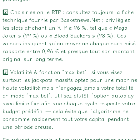
2️⃣ Choisir selon le RTP : consultez toujours la fiche
technique fournie par Basketnews.Net ; privilégiez
les slots affichant un RTP ≥ 96 %, tel que « Mega
Joker » (99 %) ou « Blood Suckers » (98 %). Ces
valeurs indiquent qu’en moyenne chaque euro misé
rapporte entre 0,96 € et presque tout son montant
original sur long terme.
3️⃣ Volatilité & fonction “max bet” : si vous visez
surtout les jackpots massifs optez pour une machine
haute volatilité mais n’engagez jamais votre totalité
en mode “max bet”. Utilisez plutôt l’option autoplay
avec limite fixe afin que chaque cycle respecte votre
budget prédéfini — cela évite que l’algorithme ne
consomme rapidement tout votre capital pendant
une période creuse.
En suivant ces trois piliers vous transformez chaque