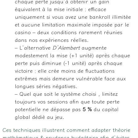
chaque perte jusqu’à obtenir un gain
équivalent à la mise initiale ; efficace
uniquement si vous avez une bankroll illimitée
et aucune limitation maximale imposée par le
casino – deux conditions rarement réunies
dans nos expériences réelles.
– L’alternative
D’Alembert
augmente
modestement la mise (+1 unité) après chaque
perte puis diminue (-1 unité) après chaque
victoire ; elle crée moins de fluctuations
extrêmes mais demeure vulnérable face aux
longues séries négatives.
– Quel que soit le système choisi , limitez
toujours vos sessions afin que toute perte
potentielle ne dépasse pas
5 %
du capital
global dédié au jeu.
Ces techniques illustrent comment adapter théorie
mathématique & prudence budgétaire afin d’éviter