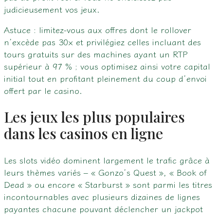
judicieusement vos jeux.
Astuce : limitez-vous aux offres dont le rollover
n’excède pas 30× et privilégiez celles incluant des
tours gratuits sur des machines ayant un RTP
supérieur à 97 % ; vous optimisez ainsi votre capital
initial tout en profitant pleinement du coup d’envoi
offert par le casino.
Les jeux les plus populaires
dans les casinos en ligne
Les slots vidéo dominent largement le trafic grâce à
leurs thèmes variés – « Gonzo’s Quest », « Book of
Dead » ou encore « Starburst » sont parmi les titres
incontournables avec plusieurs dizaines de lignes
payantes chacune pouvant déclencher un jackpot