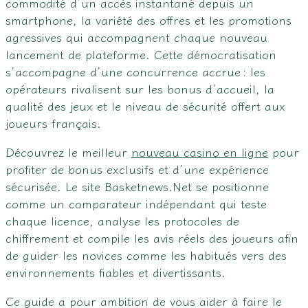
commodité d’un accès instantané depuis un
smartphone, la variété des offres et les promotions
agressives qui accompagnent chaque nouveau
lancement de plateforme. Cette démocratisation
s’accompagne d’une concurrence accrue : les
opérateurs rivalisent sur les bonus d’accueil, la
qualité des jeux et le niveau de sécurité offert aux
joueurs français.
Découvrez le meilleur
nouveau casino en ligne
pour
profiter de bonus exclusifs et d’une expérience
sécurisée. Le site Basketnews.Net se positionne
comme un comparateur indépendant qui teste
chaque licence, analyse les protocoles de
chiffrement et compile les avis réels des joueurs afin
de guider les novices comme les habitués vers des
environnements fiables et divertissants.
Ce guide a pour ambition de vous aider à faire le