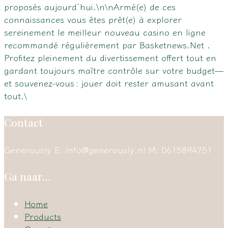
proposés aujourd’hui.\n\nArmé(e) de ces
connaissances vous êtes prêt(e) à explorer
sereinement le meilleur nouveau casino en ligne
recommandé régulièrement par Basketnews.Net .
Profitez pleinement du divertissement offert tout en
gardant toujours maître contrôle sur votre budget—
et souvenez‑vous : jouer doit rester amusant avant
tout.\
Contact
Generously
E: info@generously.nl
M: 0615894751
Ga naar…
Home
Products