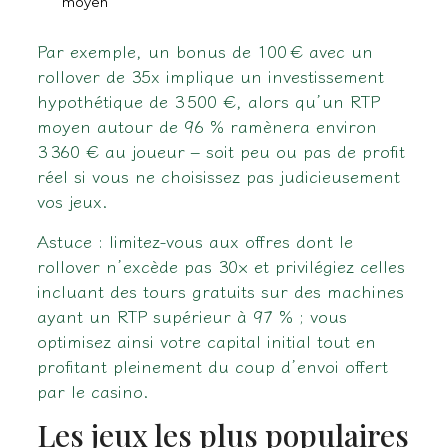
moyen
Par exemple, un bonus de 100 € avec un
rollover de 35x implique un investissement
hypothétique de 3 500 €, alors qu’un RTP
moyen autour de 96 % ramènera environ
3 360 € au joueur – soit peu ou pas de profit
réel si vous ne choisissez pas judicieusement
vos jeux.
Astuce : limitez-vous aux offres dont le
rollover n’excède pas 30× et privilégiez celles
incluant des tours gratuits sur des machines
ayant un RTP supérieur à 97 % ; vous
optimisez ainsi votre capital initial tout en
profitant pleinement du coup d’envoi offert
par le casino.
Les jeux les plus populaires