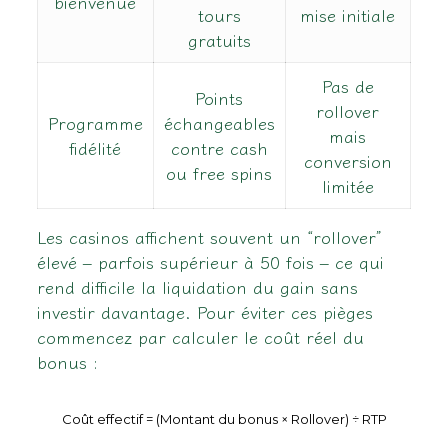
bienvenue
tours
mise initiale
gratuits
Pas de
Points
rollover
Programme
échangeables
mais
fidélité
contre cash
conversion
ou free spins
limitée
Les casinos affichent souvent un “rollover”
élevé – parfois supérieur à 50 fois – ce qui
rend difficile la liquidation du gain sans
investir davantage. Pour éviter ces pièges
commencez par calculer le coût réel du
bonus :
Coût effectif = (Montant du bonus × Rollover) ÷ RTP