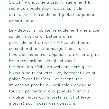
Switch” – chacune ajustant légèrement la
règle du double down ou du split afin
d’influencer le rendement global du joueur
expérimenté.
Le vidéo‑poker conserve également une place
solide ; « Jacks or Better » offre
généralement un RTP > 99 %, idéal pour
ceux cherchant une marge théorique
favorable sans trop dépendre du hasard pur.
Enfin les casinos live introduisent
l’interaction réelle via webcam : croupier
humain pour roulette Live, baccarat Live ou
poker Texas Hold’em Live créent une
immersion proche du vrai salon physique
tout en permettant aux joueurs français
d’utiliser leurs outils préférés (chat texte
intégré) pour poser des questions
instantanées au personnel dédié.