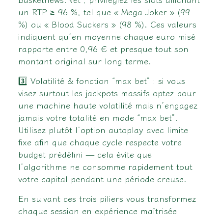
un RTP ≥ 96 %, tel que « Mega Joker » (99
%) ou « Blood Suckers » (98 %). Ces valeurs
indiquent qu’en moyenne chaque euro misé
rapporte entre 0,96 € et presque tout son
montant original sur long terme.
3️⃣ Volatilité & fonction “max bet” : si vous
visez surtout les jackpots massifs optez pour
une machine haute volatilité mais n’engagez
jamais votre totalité en mode “max bet”.
Utilisez plutôt l’option autoplay avec limite
fixe afin que chaque cycle respecte votre
budget prédéfini — cela évite que
l’algorithme ne consomme rapidement tout
votre capital pendant une période creuse.
En suivant ces trois piliers vous transformez
chaque session en expérience maîtrisée