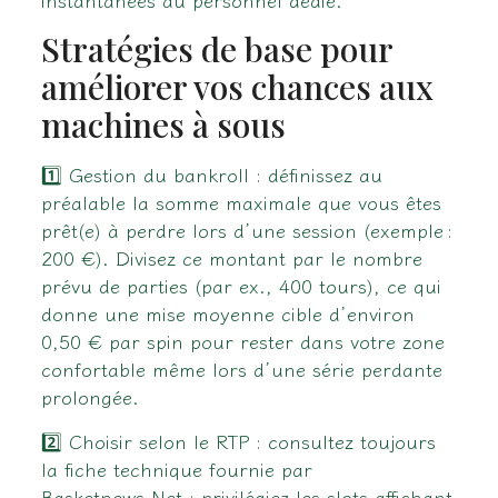
Stratégies de base pour
améliorer vos chances aux
machines à sous
1️⃣ Gestion du bankroll : définissez au
préalable la somme maximale que vous êtes
prêt(e) à perdre lors d’une session (exemple :
200 €). Divisez ce montant par le nombre
prévu de parties (par ex., 400 tours), ce qui
donne une mise moyenne cible d’environ
0,50 € par spin pour rester dans votre zone
confortable même lors d’une série perdante
prolongée.
2️⃣ Choisir selon le RTP : consultez toujours
la fiche technique fournie par
Basketnews.Net ; privilégiez les slots affichant