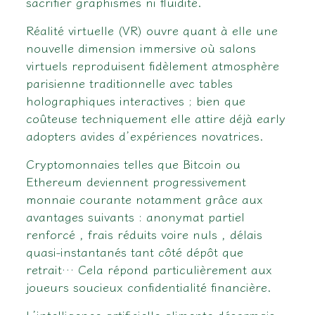
sacrifier graphismes ni fluidité.
Réalité virtuelle (VR) ouvre quant à elle une
nouvelle dimension immersive où salons
virtuels reproduisent fidèlement atmosphère
parisienne traditionnelle avec tables
holographiques interactives ; bien que
coûteuse techniquement elle attire déjà early
adopters avides d’expériences novatrices.
Cryptomonnaies telles que Bitcoin ou
Ethereum deviennent progressivement
monnaie courante notamment grâce aux
avantages suivants : anonymat partiel
renforcé , frais réduits voire nuls , délais
quasi‑instantanés tant côté dépôt que
retrait… Cela répond particulièrement aux
joueurs soucieux confidentialité financière.
L’intelligence artificielle alimente désormais