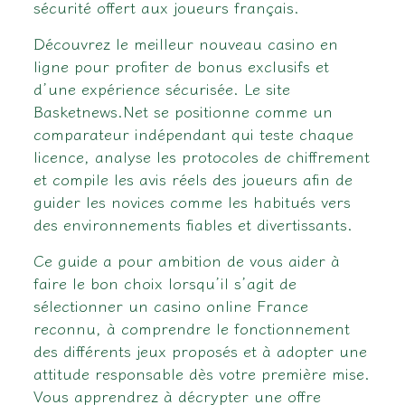
sécurité offert aux joueurs français.
Découvrez le meilleur
nouveau casino en
ligne
pour profiter de bonus exclusifs et
d’une expérience sécurisée. Le site
Basketnews.Net se positionne comme un
comparateur indépendant qui teste chaque
licence, analyse les protocoles de chiffrement
et compile les avis réels des joueurs afin de
guider les novices comme les habitués vers
des environnements fiables et divertissants.
Ce guide a pour ambition de vous aider à
faire le bon choix lorsqu’il s’agit de
sélectionner un casino online France
reconnu, à comprendre le fonctionnement
des différents jeux proposés et à adopter une
attitude responsable dès votre première mise.
Vous apprendrez à décrypter une offre