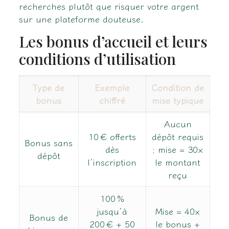
recherches plutôt que risquer votre argent
sur une plateforme douteuse.
Les bonus d’accueil et leurs
conditions d’utilisation
Type de
Exemple
Condition de
bonus
chiffré
mise typique
Aucun
10 € offerts
dépôt requis
Bonus sans
dès
; mise = 30×
dépôt
l’inscription
le montant
reçu
100 %
jusqu’à
Mise = 40×
Bonus de
200 € + 50
le bonus +