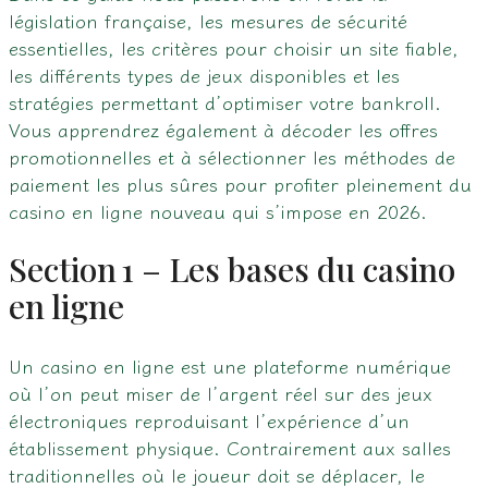
législation française, les mesures de sécurité
essentielles, les critères pour choisir un site fiable,
les différents types de jeux disponibles et les
stratégies permettant d’optimiser votre bankroll.
Vous apprendrez également à décoder les offres
promotionnelles et à sélectionner les méthodes de
paiement les plus sûres pour profiter pleinement du
casino en ligne nouveau qui s’impose en 2026.
Section 1 – Les bases du casino
en ligne
Un casino en ligne est une plateforme numérique
où l’on peut miser de l’argent réel sur des jeux
électroniques reproduisant l’expérience d’un
établissement physique. Contrairement aux salles
traditionnelles où le joueur doit se déplacer, le