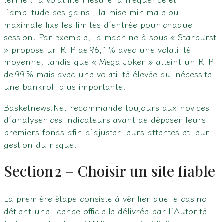
l’amplitude des gains ; la mise minimale ou
maximale fixe les limites d’entrée pour chaque
session. Par exemple, la machine à sous « Starburst
» propose un RTP de 96,1 % avec une volatilité
moyenne, tandis que « Mega Joker » atteint un RTP
de 99 % mais avec une volatilité élevée qui nécessite
une bankroll plus importante.
Basketnews.Net recommande toujours aux novices
d’analyser ces indicateurs avant de déposer leurs
premiers fonds afin d’ajuster leurs attentes et leur
gestion du risque.
Section 2 – Choisir un site fiable
La première étape consiste à vérifier que le casino
détient une licence officielle délivrée par l’Autorité