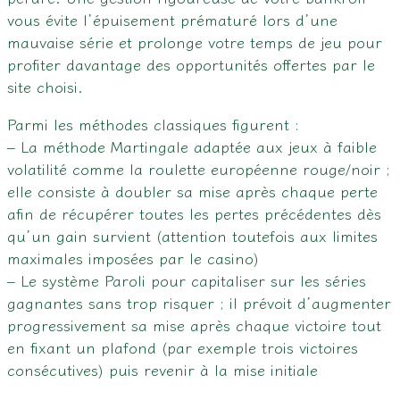
vous évite l’épuisement prématuré lors d’une
mauvaise série et prolonge votre temps de jeu pour
profiter davantage des opportunités offertes par le
site choisi.
Parmi les méthodes classiques figurent :
– La méthode Martingale adaptée aux jeux à faible
volatilité comme la roulette européenne rouge/noir ;
elle consiste à doubler sa mise après chaque perte
afin de récupérer toutes les pertes précédentes dès
qu’un gain survient (attention toutefois aux limites
maximales imposées par le casino)
– Le système Paroli pour capitaliser sur les séries
gagnantes sans trop risquer ; il prévoit d’augmenter
progressivement sa mise après chaque victoire tout
en fixant un plafond (par exemple trois victoires
consécutives) puis revenir à la mise initiale