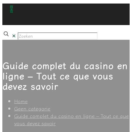
0
€0,00
✕
Guide complet du casino en
ligne – Tout ce que vous
devez savoir
Home
Geen categorie
Guide complet du casino en ligne – Tout ce que
vous devez savoir