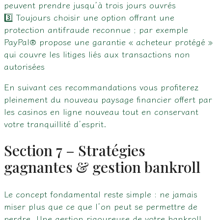
peuvent prendre jusqu’à trois jours ouvrés
3️⃣ Toujours choisir une option offrant une
protection antifraude reconnue ; par exemple
PayPal® propose une garantie « acheteur protégé »
qui couvre les litiges liés aux transactions non
autorisées
En suivant ces recommandations vous profiterez
pleinement du nouveau paysage financier offert par
les casinos en ligne nouveau tout en conservant
votre tranquillité d’esprit.
Section 7 – Stratégies
gagnantes & gestion bankroll
Le concept fondamental reste simple : ne jamais
miser plus que ce que l’on peut se permettre de
perdre. Une gestion rigoureuse de votre bankroll