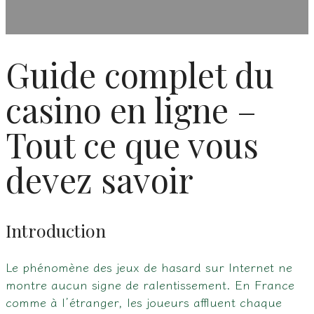
Guide complet du
casino en ligne –
Tout ce que vous
devez savoir
Introduction
Le phénomène des jeux de hasard sur Internet ne
montre aucun signe de ralentissement. En France
comme à l’étranger, les joueurs affluent chaque