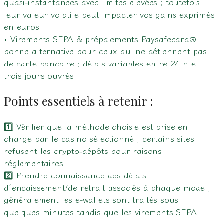
quasi‑instantanées avec limites élevées ; toutefois
leur valeur volatile peut impacter vos gains exprimés
en euros
• Virements SEPA & prépaiements Paysafecard® –
bonne alternative pour ceux qui ne détiennent pas
de carte bancaire ; délais variables entre 24 h et
trois jours ouvrés
Points essentiels à retenir :
1️⃣ Vérifier que la méthode choisie est prise en
charge par le casino sélectionné ; certains sites
refusent les crypto‑dépôts pour raisons
réglementaires
2️⃣ Prendre connaissance des délais
d’encaissement/de retrait associés à chaque mode ;
généralement les e‑wallets sont traités sous
quelques minutes tandis que les virements SEPA