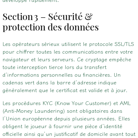
Section 3 – Sécurité &
protection des données
Les opérateurs sérieux utilisent le protocole SSL/TLS
pour chiffrer toutes les communications entre votre
navigateur et leurs serveurs. Ce cryptage empêche
toute interception tierce lors du transfert
d’informations personnelles ou financières. Un
cadenas vert dans la barre d’adresse indique
généralement que le certificat est valide et à jour.
Les procédures KYC (Know Your Customer) et AML
(Anti‑Money Laundering) sont obligatoires dans
l’Union européenne depuis plusieurs années. Elles
obligent le joueur à fournir une pièce d’identité
officielle ainsi qu’un justificatif de domicile avant tout