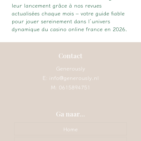
leur lancement grâce à nos revues
actualisées chaque mois – votre guide fiable
pour jouer sereinement dans l’univers
dynamique du casino online france en 2026.​
Contact
Generously
E: info@generously.nl
M: 0615894751
Ga naar…
Home