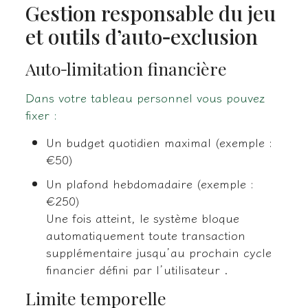
Gestion responsable du jeu
et outils d’auto‑exclusion
Auto‑limitation financière
Dans votre tableau personnel vous pouvez
fixer :
Un budget quotidien maximal (exemple :
€50)
Un plafond hebdomadaire (exemple :
€250)
Une fois atteint, le système bloque
automatiquement toute transaction
supplémentaire jusqu’au prochain cycle
financier défini par l’utilisateur .
Limite temporelle