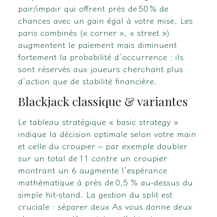
pair/impair qui offrent près de 50 % de
chances avec un gain égal à votre mise. Les
paris combinés (« corner », « street »)
augmentent le paiement mais diminuent
fortement la probabilité d’occurrence ; ils
sont réservés aux joueurs cherchant plus
d’action que de stabilité financière.
Blackjack classique & variantes
Le tableau stratégique « basic strategy »
indique la décision optimale selon votre main
et celle du croupier – par exemple doubler
sur un total de 11 contre un croupier
montrant un 6 augmente l’espérance
mathématique à près de 0,5 % au-dessus du
simple hit‑stand. La gestion du split est
cruciale : séparer deux As vous donne deux