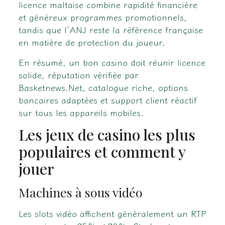
licence maltaise combine rapidité financière
et généreux programmes promotionnels,
tandis que l’ANJ reste la référence française
en matière de protection du joueur.
En résumé, un bon casino doit réunir licence
solide, réputation vérifiée par
Basketnews.Net, catalogue riche, options
bancaires adaptées et support client réactif
sur tous les appareils mobiles.
Les jeux de casino les plus
populaires et comment y
jouer
Machines à sous vidéo
Les slots vidéo affichent généralement un RTP