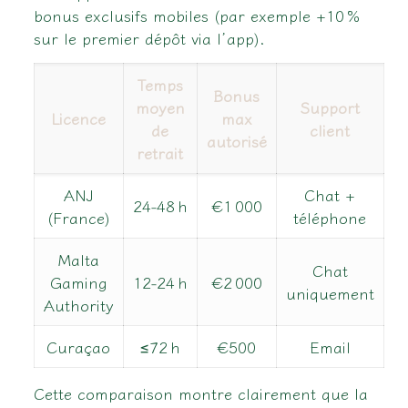
bonus exclusifs mobiles (par exemple +10 %
sur le premier dépôt via l’app).
Temps
Bonus
moyen
Support
Licence
max
de
client
autorisé
retrait
ANJ
Chat +
24‑48 h
€1 000
(France)
téléphone
Malta
Chat
Gaming
12‑24 h
€2 000
uniquement
Authority
Curaçao
≤72 h
€500
Email
Cette comparaison montre clairement que la