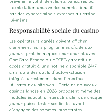
prévenir le vol d’identifiants bancaires ou
l’exploitation abusive des comptes inactifs
par des cybercriminels externes au casino
lui‑même .
Responsabilité sociale du casino
Les opérateurs agréés doivent afficher
clairement leurs programmes d’aide aux
joueurs problématiques : partenariat avec
GamCare France ou ADTPG garantit un
accès gratuit à une hotline disponible 24/7
ainsi qu’à des outils d’auto‑exclusion
intégrés directement dans l’interface
utilisateur du site web . Certains nouveaux
casinos lancés en 2026 proposent même des
modules éducatifs interactifs afin que chaque
joueur puisse tester ses limites avant
d’engager des sommes importantes .