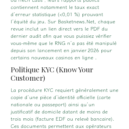
contiennent notamment le taux exact
d’erreur statistique (<0,01 %) prouvant
l’équité du jeu. Sur Basketnews.Net, chaque
revue inclut un lien direct vers le PDF du
dernier audit afin que vous puissiez vérifier
vous‑même que le RNG n’a pas été manipulé
depuis son lancement en janvier 2026 pour
certains nouveaux casinos en ligne .
Politique KYC (Know Your
Customer)
La procédure KYC requiert généralement une
copie d’une pièce d’identité officielle (carte
nationale ou passeport) ainsi qu’un
justificatif de domicile datant de moins de
trois mois (facture EDF ou relevé bancaire).
Ces documents permettent aux opérateurs