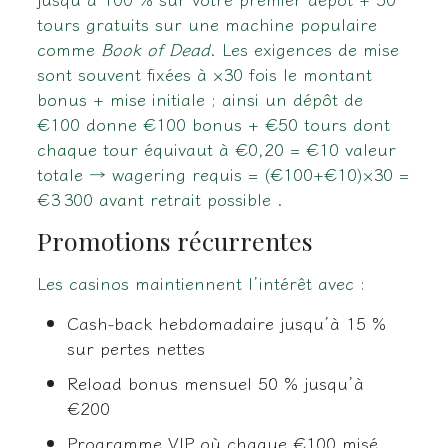
tours gratuits sur une machine populaire
comme
Book of Dead
. Les exigences de mise
sont souvent fixées à ×30 fois le montant
bonus + mise initiale ; ainsi un dépôt de
€100 donne €100 bonus + €50 tours dont
chaque tour équivaut à €0,20 = €10 valeur
totale → wagering requis = (€100+€10)×30 =
€3 300 avant retrait possible .
Promotions récurrentes
Les casinos maintiennent l’intérêt avec :
Cash‑back hebdomadaire jusqu’à 15 %
sur pertes nettes
Reload bonus mensuel 50 % jusqu’à
€200
Programme VIP où chaque €100 misé