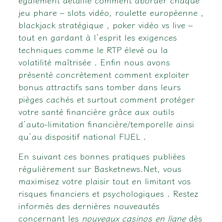
jeu phare – slots vidéo, roulette européenne ,
blackjack stratégique , poker vidéo vs live –
tout en gardant à l’esprit les exigences
techniques comme le RTP élevé ou la
volatilité maîtrisée . Enfin nous avons
présenté concrètement comment exploiter
bonus attractifs sans tomber dans leurs
pièges cachés et surtout comment protéger
votre santé financière grâce aux outils
d’auto‑limitation financière/temporelle ainsi
qu’au dispositif national FIJEL .
En suivant ces bonnes pratiques publiées
régulièrement sur Basketnews.Net, vous
maximisez votre plaisir tout en limitant vos
risques financiers et psychologiques . Restez
informés des dernières nouveautés
concernant les
nouveaux casinos en ligne
dès