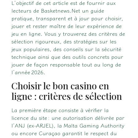
L’objectif de cet article est de fournir aux
lecteurs de Basketnews.Net un guide
pratique, transparent et à jour pour choisir,
jouer et rester maître de leur expérience de
jeu en ligne. Vous y trouverez des critères de
sélection rigoureux, des stratégies sur les
jeux populaires, des conseils sur la sécurité
technique ainsi que des outils concrets pour
jouer de façon responsable tout au long de
l’année 2026.
Choisir le bon casino en
ligne : critères de sélection
La première étape consiste à vérifier la
licence du site : une autorisation délivrée par
l’ANJ (ex‑ARJEL), la Malta Gaming Authority
ou encore Curaçao garantit le respect du