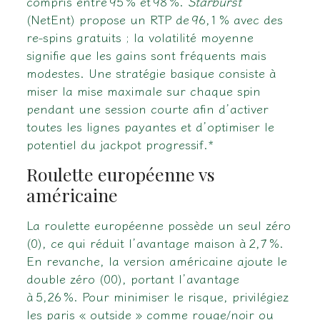
compris entre 95 % et 98 %.
Starburst
(NetEnt) propose un RTP de 96,1 % avec des
re‑spins gratuits ; la volatilité moyenne
signifie que les gains sont fréquents mais
modestes. Une stratégie basique consiste à
miser la mise maximale sur chaque spin
pendant une session courte afin d’activer
toutes les lignes payantes et d’optimiser le
potentiel du jackpot progressif.*
Roulette européenne vs
américaine
La roulette européenne possède un seul zéro
(0), ce qui réduit l’avantage maison à 2,7 %.
En revanche, la version américaine ajoute le
double zéro (00), portant l’avantage
à 5,26 %. Pour minimiser le risque, privilégiez
les paris « outside » comme rouge/noir ou