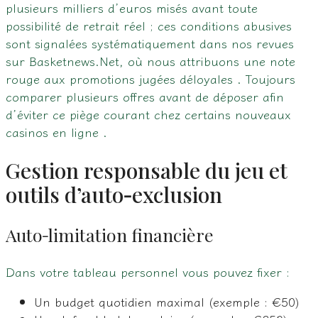
plusieurs milliers d’euros misés avant toute
possibilité de retrait réel ; ces conditions abusives
sont signalées systématiquement dans nos revues
sur Basketnews.Net, où nous attribuons une note
rouge aux promotions jugées déloyales . Toujours
comparer plusieurs offres avant de déposer afin
d’éviter ce piège courant chez certains nouveaux
casinos en ligne .
Gestion responsable du jeu et
outils d’auto‑exclusion
Auto‑limitation financière
Dans votre tableau personnel vous pouvez fixer :
Un budget quotidien maximal (exemple : €50)