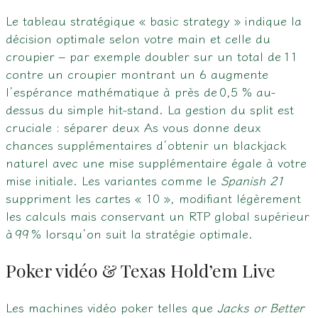
Le tableau stratégique « basic strategy » indique la
décision optimale selon votre main et celle du
croupier – par exemple doubler sur un total de 11
contre un croupier montrant un 6 augmente
l’espérance mathématique à près de 0,5 % au-
dessus du simple hit‑stand. La gestion du split est
cruciale : séparer deux As vous donne deux
chances supplémentaires d’obtenir un blackjack
naturel avec une mise supplémentaire égale à votre
mise initiale. Les variantes comme le
Spanish 21
suppriment les cartes « 10 », modifiant légèrement
les calculs mais conservant un RTP global supérieur
à 99 % lorsqu’on suit la stratégie optimale.
Poker vidéo & Texas Hold’em Live
Les machines vidéo poker telles que
Jacks or Better