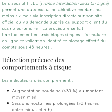
Le dispositif FIJEL (
France Interdiction Jeux En Ligne
)
permet une auto‑exclusion définitive pendant au
moins six mois via inscription directe sur son site
officiel ou via demande auprès du support client du
casino partenaire . La procédure se fait
habituellement en trois étapes simples : formulaire
en ligne → validation identité → blocage effectif du
compte sous 48 heures .
Détection précoce des
comportements à risque
Les indicateurs clés comprennent :
Augmentation soudaine (>30 %) du montant
moyen misé
Sessions nocturnes prolongées (>3 heures
entre minuit et 4 h)