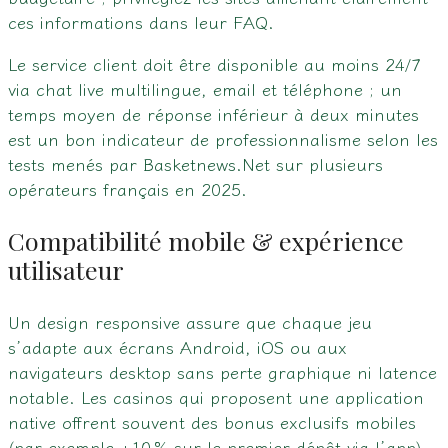
ces informations dans leur FAQ.
Le service client doit être disponible au moins 24/7
via chat live multilingue, email et téléphone ; un
temps moyen de réponse inférieur à deux minutes
est un bon indicateur de professionnalisme selon les
tests menés par Basketnews.Net sur plusieurs
opérateurs français en 2025.
Compatibilité mobile & expérience
utilisateur
Un design responsive assure que chaque jeu
s’adapte aux écrans Android, iOS ou aux
navigateurs desktop sans perte graphique ni latence
notable. Les casinos qui proposent une application
native offrent souvent des bonus exclusifs mobiles
(par exemple +10 % sur le premier dépôt via l’app).