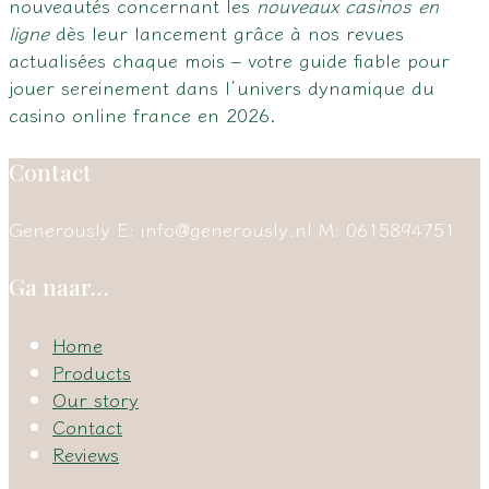
nouveautés concernant les
nouveaux casinos en
ligne
dès leur lancement grâce à nos revues
actualisées chaque mois – votre guide fiable pour
jouer sereinement dans l’univers dynamique du
casino online france en 2026.​
Contact
Generously
E: info@generously.nl
M: 0615894751
Ga naar…
Home
Products
Our story
Contact
Reviews