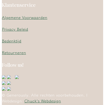
Klantenservice
Algemene Voorwaarden
Privacy Beleid
Bedenktijd
Retourneren
Follow us!
© Generously. Alle rechten voorbehouden. |
Webdesign:
Chuck's Webdesign