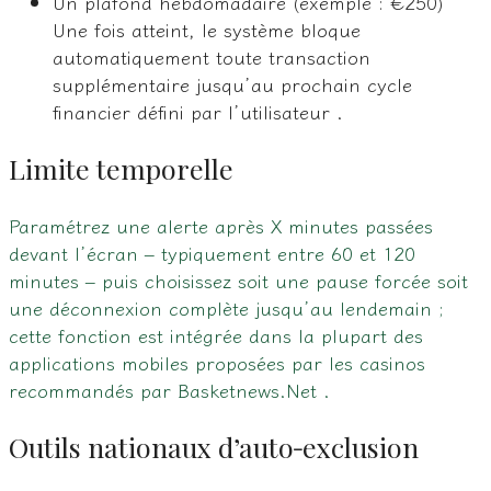
Un plafond hebdomadaire (exemple : €250)
Une fois atteint, le système bloque
automatiquement toute transaction
supplémentaire jusqu’au prochain cycle
financier défini par l’utilisateur .
Limite temporelle
Paramétrez une alerte après X minutes passées
devant l’écran – typiquement entre 60 et 120
minutes – puis choisissez soit une pause forcée soit
une déconnexion complète jusqu’au lendemain ;
cette fonction est intégrée dans la plupart des
applications mobiles proposées par les casinos
recommandés par Basketnews.Net .
Outils nationaux d’auto‑exclusion