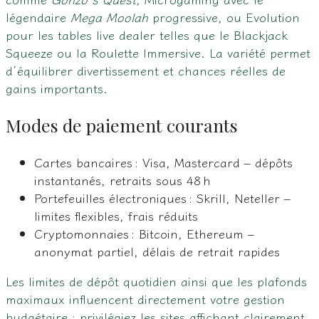
légendaire
Mega Moolah
progressive, ou Evolution
pour les tables live dealer telles que le Blackjack
Squeeze ou la Roulette Immersive. La variété permet
d’équilibrer divertissement et chances réelles de
gains importants.
Modes de paiement courants
Cartes bancaires : Visa, Mastercard – dépôts
instantanés, retraits sous 48 h
Portefeuilles électroniques : Skrill, Neteller –
limites flexibles, frais réduits
Cryptomonnaies : Bitcoin, Ethereum –
anonymat partiel, délais de retrait rapides
Les limites de dépôt quotidien ainsi que les plafonds
maximaux influencent directement votre gestion
budgétaire ; privilégiez les sites affichant clairement