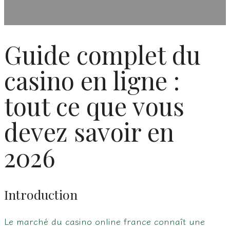
Guide complet du
casino en ligne :
tout ce que vous
devez savoir en
2026
Introduction
Le marché du casino online france connaît une