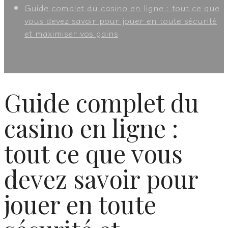
Guide complet du casino en ligne : tout ce que
vous devez savoir pour jouer en toute sécurité
et maximiser vos gains
Guide complet du
casino en ligne :
tout ce que vous
devez savoir pour
jouer en toute