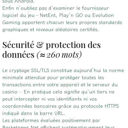
sous Android.
Enfin n’oubliez pas d’examiner le fournisseur
logiciel du jeu ‑ NetEnt, Play’n GO ou Evolution
Gaming apportent chacun leurs propres standards
graphiques et niveaux aléatoires certifiés.
Sécurité & protection des
données
(≈ 260 mots)
Le cryptage SSL/TLS constitue aujourd’hui la norme
minimale attendue pour protéger toutes les
transactions entre votre appareil et le serveur du
casino… En pratique cela signifie qu’un tiers ne
peut intercepter ni vos identifiants ni vos
coordonnées bancaires grâce au protocole HTTPS
indiqué dans la barre URL.
Les plateformes évaluées positivement par
Basketnews.Net affichent systématiquement leur