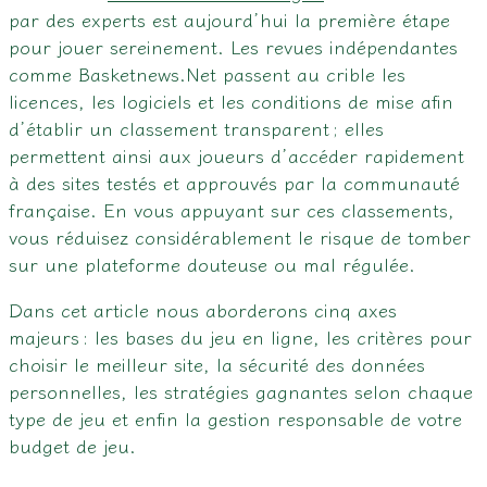
par des experts est aujourd’hui la première étape
pour jouer sereinement. Les revues indépendantes
comme Basketnews.Net passent au crible les
licences, les logiciels et les conditions de mise afin
d’établir un classement transparent ; elles
permettent ainsi aux joueurs d’accéder rapidement
à des sites testés et approuvés par la communauté
française. En vous appuyant sur ces classements,
vous réduisez considérablement le risque de tomber
sur une plateforme douteuse ou mal régulée.
Dans cet article nous aborderons cinq axes
majeurs : les bases du jeu en ligne, les critères pour
choisir le meilleur site, la sécurité des données
personnelles, les stratégies gagnantes selon chaque
type de jeu et enfin la gestion responsable de votre
budget de jeu.