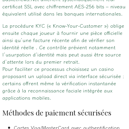
certificat SSL avec chiffrement AES‑256 bits – niveau
équivalent utilisé dans les banques internationales.
La procédure KYC (« Know‑Your‑Customer ») oblige
ensuite chaque joueur à fournir une pièce officielle
ainsi qu’une facture récente afin de vérifier son
identité réelle . Ce contrôle prévient notamment
l’usurpation d’identité mais peut aussi être source
d’attente lors du premier retrait.
Pour faciliter ce processus choisissez un casino
proposant un upload direct via interface sécurisée ;
certains offrent même la vérification instantanée
grâce à la reconnaissance faciale intégrée aux
applications mobiles.
Méthodes de paiement sécurisées
Cartes Visa/MasterCard avec authentification