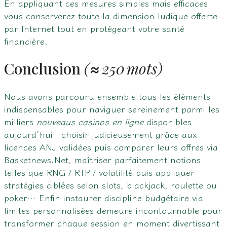
En appliquant ces mesures simples mais efficaces
vous conserverez toute la dimension ludique offerte
par Internet tout en protégeant votre santé
financière.
Conclusion
(≈ 250 mots)
Nous avons parcouru ensemble tous les éléments
indispensables pour naviguer sereinement parmi les
milliers
nouveau​s casinos en ligne
disponibles
aujourd’hui : choisir judicieusement grâce aux
licences ANJ validées puis comparer leurs offres via
Basketnews.Net, maîtriser parfaitement notions
telles que RNG / RTP / volatilité puis appliquer
stratégies ciblées selon slots, blackjack, roulette ou
poker… Enfin instaurer discipline budgétaire via
limites personnalisées demeure incontournable pour
transformer chaque session en moment divertissant