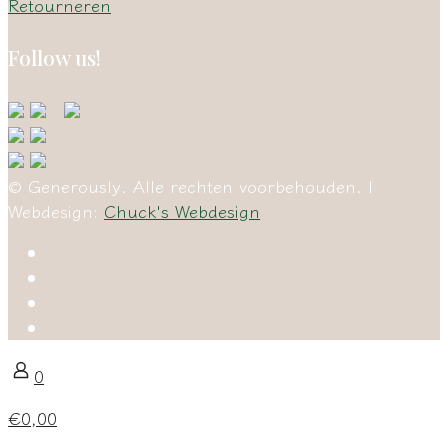
Retourneren
Follow us!
© Generously. Alle rechten voorbehouden. |
Webdesign:
Chuck's Webdesign
0
€0,00