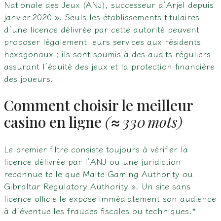
Nationale des Jeux (ANJ), successeur d’Arjel depuis
janvier 2020 ». Seuls les établissements titulaires
d’une licence délivrée par cette autorité peuvent
proposer légalement leurs services aux résidents
hexagonaux ; ils sont soumis à des audits réguliers
assurant l’équité des jeux et la protection financière
des joueurs.
Comment choisir le meilleur
casino en ligne
(≈ 330 mots)
Le premier filtre consiste toujours à vérifier la
licence délivrée par l’ANJ ou une juridiction
reconnue telle que Malte Gaming Authority ou
Gibraltar Regulatory Authority ». Un site sans
licence officielle expose immédiatement son audience
à d’éventuelles fraudes fiscales ou techniques.*