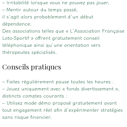
– Irritabilité lorsque vous ne pouvez pas jouer,
– Mentir autour du temps passé,
il s’agit alors probablement d’un début
dépendance.
Des associations telles que « L’Association Française
Loto‑Sportif » offrent gratuitement conseil
téléphonique ainsi qu’une orientation vers
thérapeutes spécialisés.
Conseils pratiques
– Faites régulièrement pause toutes les heures ;
– Jouez uniquement avec « fonds divertissement »,
distincts comptes courants ;
– Utilisez mode démo proposé gratuitement avant
tout engagement réel afin d’expérimenter stratégies
sans risque financier.