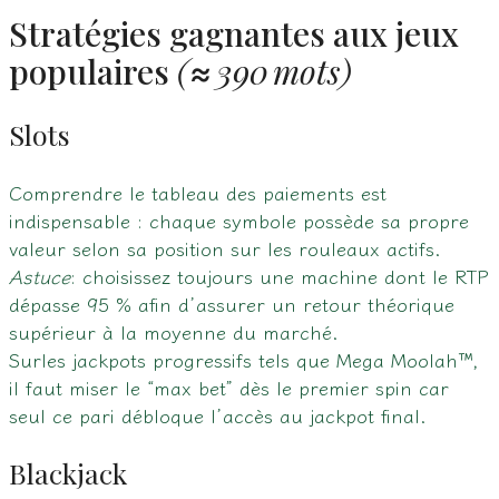
Stratégies gagnantes aux jeux
populaires
(≈ 390 mots)
Slots
Comprendre le tableau des paiements est
indispensable : chaque symbole possède sa propre
valeur selon sa position sur les rouleaux actifs.
Astuce
: choisissez toujours une machine dont le RTP
dépasse 95 % afin d’assurer un retour théorique
supérieur à la moyenne du marché.
Surles jackpots progressifs tels que Mega Moolah™,
il faut miser le “max bet” dès le premier spin car
seul ce pari débloque l’accès au jackpot final.
Blackjack