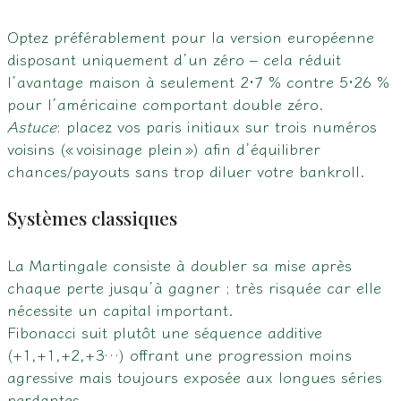
Optez préférablement pour la version européenne
disposant uniquement d’un zéro – cela réduit
l’avantage maison à seulement 2·7 % contre 5·26 %
pour l’américaine comportant double zéro.
Astuce
: placez vos paris initiaux sur trois numéros
voisins (« voisinage plein ») afin d’équilibrer
chances/payouts sans trop diluer votre bankroll.
Systèmes classiques
La Martingale consiste à doubler sa mise après
chaque perte jusqu’à gagner ; très risquée car elle
nécessite un capital important.
Fibonacci suit plutôt une séquence additive
(+1,+1,+2,+3…) offrant une progression moins
agressive mais toujours exposée aux longues séries
perdantes.