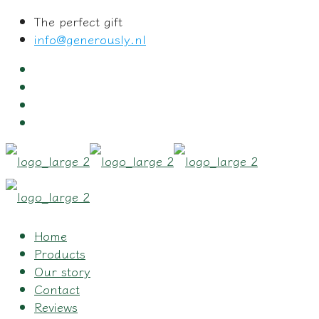
The perfect gift
info@generously.nl
Home
Products
Our story
Contact
Reviews