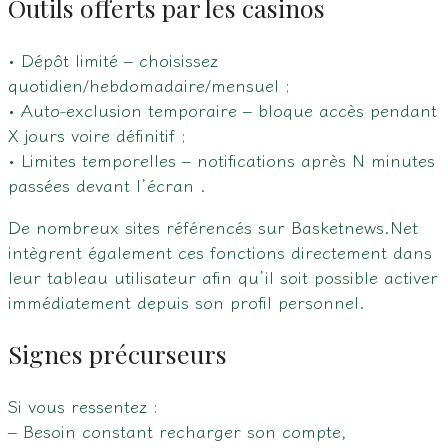
Outils offerts par les casinos
• Dépôt limité – choisissez
quotidien/hebdomadaire/mensuel ;
• Auto‑exclusion temporaire – bloque accès pendant
X jours voire définitif ;
• Limites temporelles – notifications après N minutes
passées devant l’écran .
De nombreux sites référencés sur Basketnews.Net
intègrent également ces fonctions directement dans
leur tableau utilisateur afin qu’il soit possible activer
immédiatement depuis son profil personnel.
Signes précurseurs
Si vous ressentez :
– Besoin constant recharger son compte,