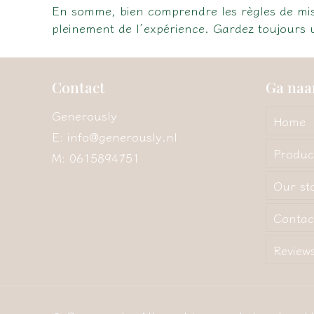
En somme, bien comprendre les règles de mise,
pleinement de l’expérience. Gardez toujours 
Contact
Ga naa
Generously
Home
E: info@generously.nl
Produc
M: 0615894751
Our st
Contac
Review