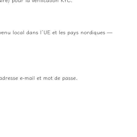
venu local dans l’UE et les pays nordiques —
adresse e-mail et mot de passe.