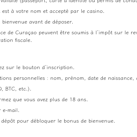
est à votre nom et accepté par le casino.
e bienvenue avant de déposer.
nce de Curaçao peuvent être soumis à l’impôt sur le re
tion fiscale.
ez sur le bouton d’inscription.
tions personnelles : nom, prénom, date de naissance, 
, BTC, etc.).
irmez que vous avez plus de 18 ans.
r e-mail.
r dépôt pour débloquer le bonus de bienvenue.