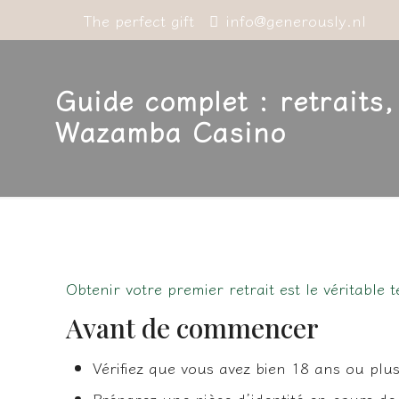
The perfect gift
info@generously.nl
Guide complet : retraits,
Wazamba Casino
Obtenir votre premier retrait est le véritabl
Avant de commencer
Vérifiez que vous avez bien 18 ans ou plus
Préparez une pièce d’identité en cours de 