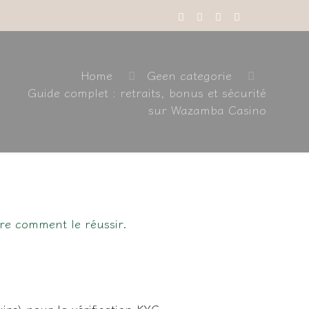
Home
Geen categorie
Guide complet : retraits, bonus et sécurité
sur Wazamba Casino
tre comment le réussir.
ire) pour la vérification KYC.