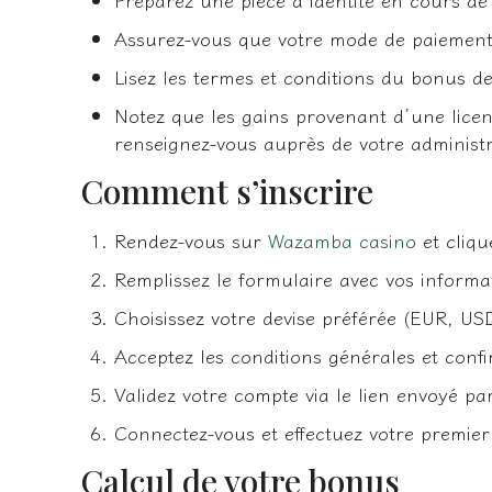
Assurez-vous que votre mode de paiement 
Lisez les termes et conditions du bonus d
Notez que les gains provenant d’une lice
renseignez-vous auprès de votre administra
Comment s’inscrire
Rendez-vous sur
Wazamba casino
et cliqu
Remplissez le formulaire avec vos informa
Choisissez votre devise préférée (EUR, USD
Acceptez les conditions générales et conf
Validez votre compte via le lien envoyé pa
Connectez-vous et effectuez votre premie
Calcul de votre bonus