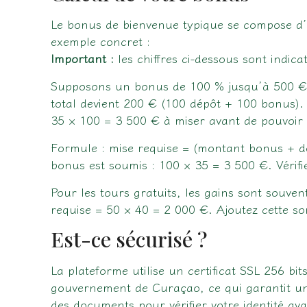
Le bonus de bienvenue typique se compose d
exemple concret :
Important :
les chiffres ci-dessous sont indicat
Supposons un bonus de 100 % jusqu’à 500 € 
total devient 200 € (100 dépôt + 100 bonus).
35 × 100 = 3 500 € à miser avant de pouvoir r
Formule : mise requise = (montant bonus + dé
bonus est soumis : 100 × 35 = 3 500 €. Vérifi
Pour les tours gratuits, les gains sont souve
requise = 50 × 40 = 2 000 €. Ajoutez cette so
Est-ce sécurisé ?
La plateforme utilise un certificat SSL 256 bit
gouvernement de Curaçao, ce qui garantit un
des documents pour vérifier votre identité ava