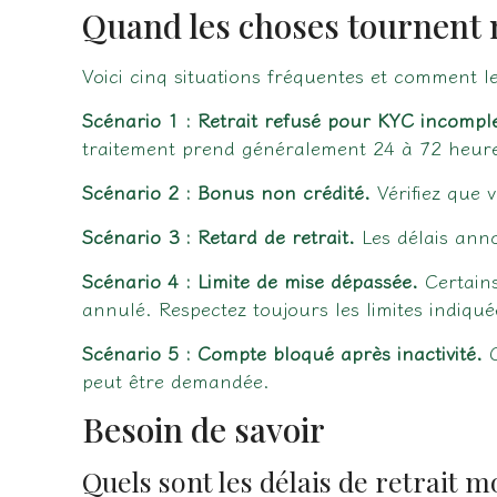
Quand les choses tournent
Voici cinq situations fréquentes et comment l
Scénario 1 : Retrait refusé pour KYC incomple
traitement prend généralement 24 à 72 heur
Scénario 2 : Bonus non crédité.
Vérifiez que v
Scénario 3 : Retard de retrait.
Les délais anno
Scénario 4 : Limite de mise dépassée.
Certains
annulé. Respectez toujours les limites indiqué
Scénario 5 : Compte bloqué après inactivité.
C
peut être demandée.
Besoin de savoir
Quels sont les délais de retrait 