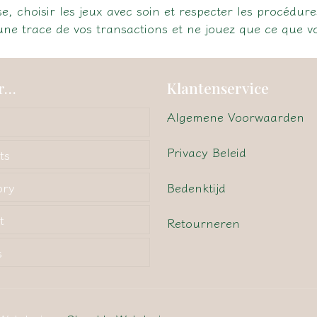
 choisir les jeux avec soin et respecter les procédures
une trace de vos transactions et ne jouez que ce que 
r…
Klantenservice
Algemene Voorwaarden
Privacy Beleid
ts
ory
Bedenktijd
t
Retourneren
s