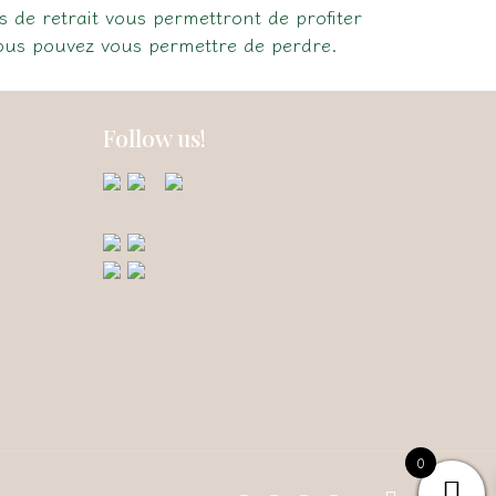
 de retrait vous permettront de profiter
vous pouvez vous permettre de perdre.
Follow us!
0