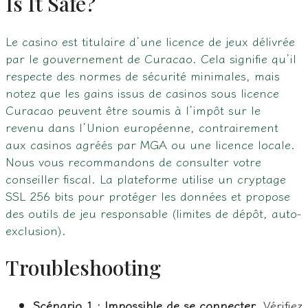
Is It Safe?
Le casino est titulaire d’une licence de jeux délivrée
par le gouvernement de Curacao. Cela signifie qu’il
respecte des normes de sécurité minimales, mais
notez que les gains issus de casinos sous licence
Curacao peuvent être soumis à l’impôt sur le
revenu dans l’Union européenne, contrairement
aux casinos agréés par MGA ou une licence locale.
Nous vous recommandons de consulter votre
conseiller fiscal. La plateforme utilise un cryptage
SSL 256 bits pour protéger les données et propose
des outils de jeu responsable (limites de dépôt, auto-
exclusion).
Troubleshooting
Scénario 1 : Impossible de se connecter.
Vérifiez