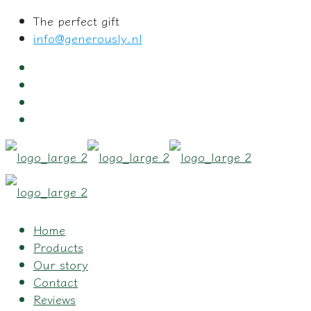
The perfect gift
info@generously.nl
Home
Products
Our story
Contact
Reviews