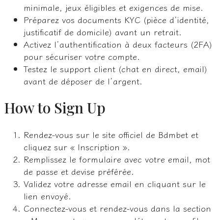
minimale, jeux éligibles et exigences de mise.
Préparez vos documents KYC (pièce d’identité,
justificatif de domicile) avant un retrait.
Activez l’authentification à deux facteurs (2FA)
pour sécuriser votre compte.
Testez le support client (chat en direct, email)
avant de déposer de l’argent.
How to Sign Up
Rendez-vous sur le site officiel de Bdmbet et
cliquez sur « Inscription ».
Remplissez le formulaire avec votre email, mot
de passe et devise préférée.
Validez votre adresse email en cliquant sur le
lien envoyé.
Connectez-vous et rendez-vous dans la section