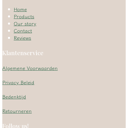
Home
Products
Our story
Contact
Reviews
Klantenservice
Algemene Voorwaarden
Privacy Beleid
Bedenktijd
Retourneren
Follow us!