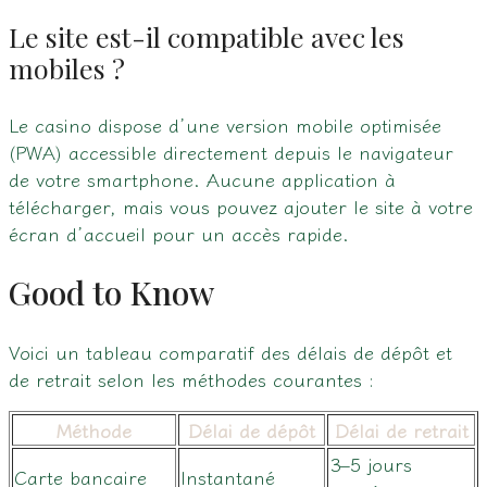
Le site est-il compatible avec les
mobiles ?
Le casino dispose d’une version mobile optimisée
(PWA) accessible directement depuis le navigateur
de votre smartphone. Aucune application à
télécharger, mais vous pouvez ajouter le site à votre
écran d’accueil pour un accès rapide.
Good to Know
Voici un tableau comparatif des délais de dépôt et
de retrait selon les méthodes courantes :
Méthode
Délai de dépôt
Délai de retrait
3–5 jours
Carte bancaire
Instantané