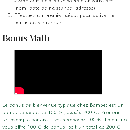
« Mon compte » pour compléter votre profil
(nom, date de naissance, adresse).
Effectuez un premier dépôt pour activer le
bonus de bienvenue.
Bonus Math
Le bonus de bienvenue typique chez Bdmbet est un
bonus de dépôt de 100 % jusqu’à 200 €. Prenons
un exemple concret : vous déposez 100 €. Le casino
vous offre 100 € de bonus, soit un total de 200 €