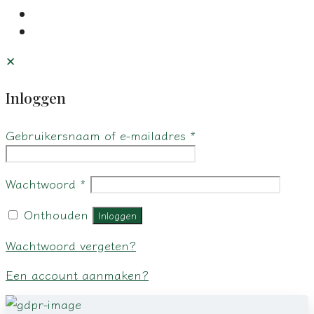
✕
Inloggen
Gebruikersnaam of e-mailadres
*
Wachtwoord
*
Onthouden
Inloggen
Wachtwoord vergeten?
Een account aanmaken?