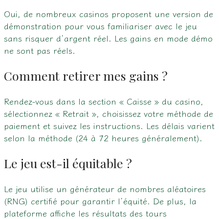
Oui, de nombreux casinos proposent une version de
démonstration pour vous familiariser avec le jeu
sans risquer d’argent réel. Les gains en mode démo
ne sont pas réels.
Comment retirer mes gains ?
Rendez-vous dans la section « Caisse » du casino,
sélectionnez « Retrait », choisissez votre méthode de
paiement et suivez les instructions. Les délais varient
selon la méthode (24 à 72 heures généralement).
Le jeu est-il équitable ?
Le jeu utilise un générateur de nombres aléatoires
(RNG) certifié pour garantir l’équité. De plus, la
plateforme affiche les résultats des tours