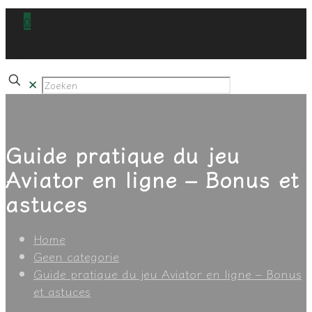
0
€0,00
✕
Guide pratique du jeu
Aviator en ligne – Bonus et
astuces
Home
Geen categorie
Guide pratique du jeu Aviator en ligne – Bonus
et astuces