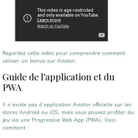
Regardez cette vidéo pour comprendre comment
utiliser un bonus sur Aviator.
Guide de l’application et du
PWA
Il n’existe pas d’application Aviator officielle sur les
stores Android ou iOS, mais vous pouvez profiter du
jeu via une Progressive Web App (PWA). Voici
comment :