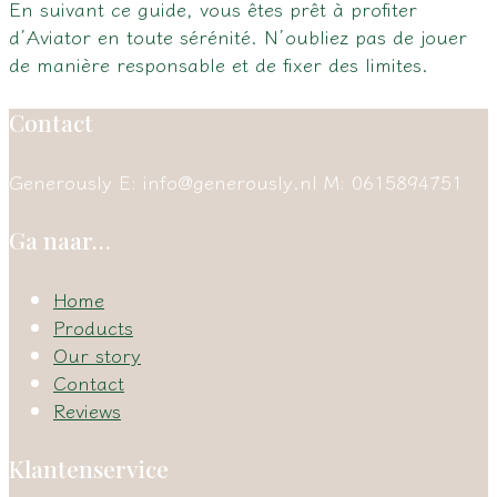
En suivant ce guide, vous êtes prêt à profiter
d’Aviator en toute sérénité. N’oubliez pas de jouer
de manière responsable et de fixer des limites.
Contact
Generously
E: info@generously.nl
M: 0615894751
Ga naar…
Home
Products
Our story
Contact
Reviews
Klantenservice