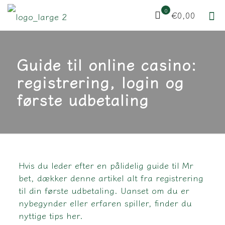
0
€0,00
Guide til online casino:
registrering, login og
første udbetaling
Hvis du leder efter en pålidelig guide til
Mr
bet
, dækker denne artikel alt fra registrering
til din første udbetaling. Uanset om du er
nybegynder eller erfaren spiller, finder du
nyttige tips her.