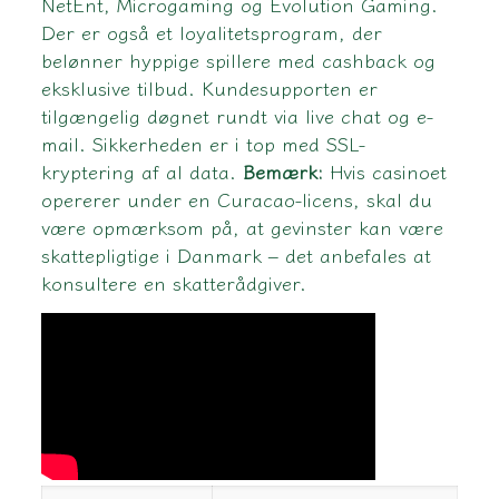
NetEnt, Microgaming og Evolution Gaming.
Der er også et loyalitetsprogram, der
belønner hyppige spillere med cashback og
eksklusive tilbud. Kundesupporten er
tilgængelig døgnet rundt via live chat og e-
mail. Sikkerheden er i top med SSL-
kryptering af al data.
Bemærk:
Hvis casinoet
opererer under en Curacao-licens, skal du
være opmærksom på, at gevinster kan være
skattepligtige i Danmark – det anbefales at
konsultere en skatterådgiver.