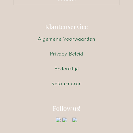
Klantenservice
Algemene Voorwaarden
Privacy Beleid
Bedenktijd
Retourneren
Follow us!