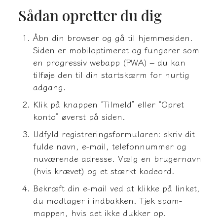
Sådan opretter du dig
Åbn din browser og gå til hjemmesiden.
Siden er mobiloptimeret og fungerer som
en progressiv webapp (PWA) – du kan
tilføje den til din startskærm for hurtig
adgang.
Klik på knappen “Tilmeld” eller “Opret
konto” øverst på siden.
Udfyld registreringsformularen: skriv dit
fulde navn, e-mail, telefonnummer og
nuværende adresse. Vælg en brugernavn
(hvis krævet) og et stærkt kodeord.
Bekræft din e-mail ved at klikke på linket,
du modtager i indbakken. Tjek spam-
mappen, hvis det ikke dukker op.