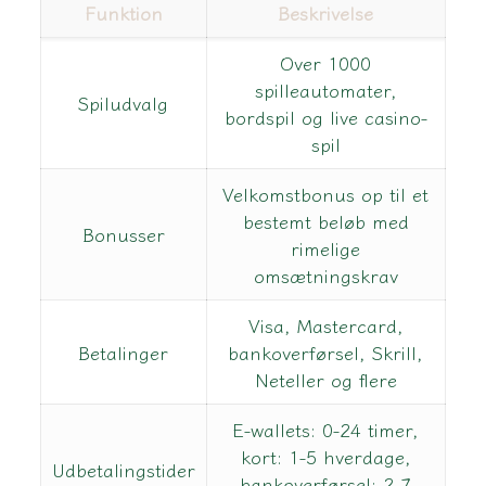
Funktion
Beskrivelse
Over 1000
spilleautomater,
Spiludvalg
bordspil og live casino-
spil
Velkomstbonus op til et
bestemt beløb med
Bonusser
rimelige
omsætningskrav
Visa, Mastercard,
Betalinger
bankoverførsel, Skrill,
Neteller og flere
E-wallets: 0-24 timer,
kort: 1-5 hverdage,
Udbetalingstider
bankoverførsel: 2-7