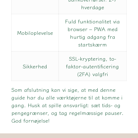
hverdage
Fuld funktionalitet via
browser – PWA med
Mobiloplevelse
hurtig adgang fra
startskærm
SSL-kryptering, to-
Sikkerhed
faktor-autentificering
(2FA) valgfri
Som afslutning kan vi sige, at med denne
guide har du alle værktøjerne til at komme i
gang. Husk at spille ansvarligt: sæt tids- og
pengegrænser, og tag regelmæssige pauser.
God fornøjelse!