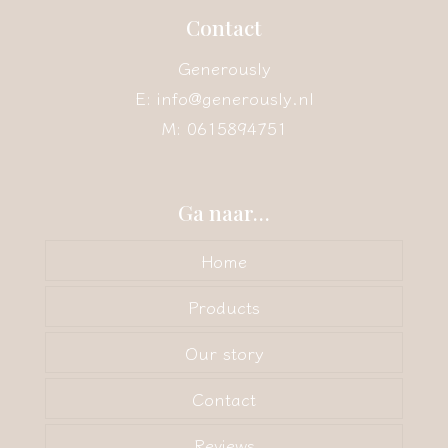
Contact
Generously
E: info@generously.nl
M: 0615894751
Ga naar…
Home
Products
Our story
Contact
Reviews