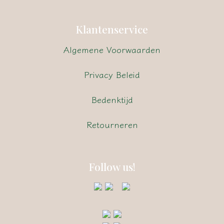
Klantenservice
Algemene Voorwaarden
Privacy Beleid
Bedenktijd
Retourneren
Follow us!