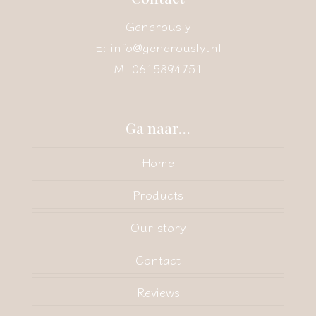
Generously
E: info@generously.nl
M: 0615894751
Ga naar…
Home
Products
Our story
Contact
Reviews