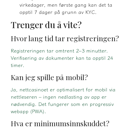
virkedager, men første gang kan det ta
opptil 7 dager på grunn av KYC.
Trenger du å vite?
Hvor lang tid tar registreringen?
Registreringen tar omtrent 2–3 minutter.
Verifisering av dokumenter kan ta opptil 24
timer.
Kan jeg spille på mobil?
Ja, nettcasinoet er optimalisert for mobil via
nettleseren – ingen nedlasting av app er
nødvendig. Det fungerer som en progressiv
webapp (PWA).
Hva er minimumsinnskuddet?