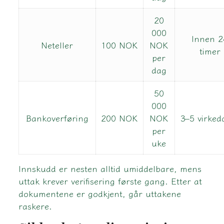
20
000
Innen 2
Neteller
100 NOK
NOK
timer
per
dag
50
000
Bankoverføring
200 NOK
NOK
3–5 virked
per
uke
Innskudd er nesten alltid umiddelbare, mens
uttak krever verifisering første gang. Etter at
dokumentene er godkjent, går uttakene
raskere.