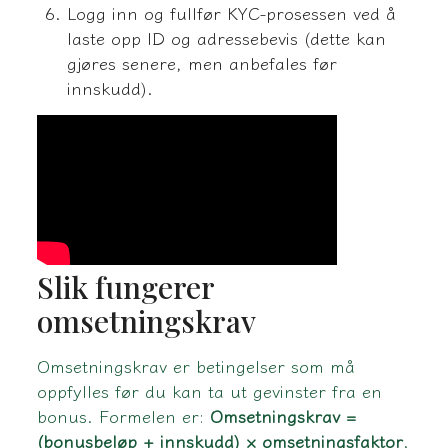
Logg inn og fullfør KYC-prosessen ved å
laste opp ID og adressebevis (dette kan
gjøres senere, men anbefales før
innskudd).
Slik fungerer
omsetningskrav
Omsetningskrav er betingelser som må
oppfylles før du kan ta ut gevinster fra en
bonus. Formelen er:
Omsetningskrav =
(bonusbeløp + innskudd) × omsetningsfaktor
.