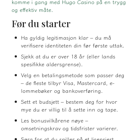
komme i gang med Hugo Casino på en trygg
og effektiv måte.
Før du starter
Ha gyldig legitimasjon klar – du må
verifisere identiteten din før første uttak.
Sjekk at du er over 18 år (eller lands
spesifikke aldersgrense).
Velg en betalingsmetode som passer deg
– de fleste tilbyr Visa, Mastercard, e-
lommebøker og bankoverføring.
Sett et budsjett – bestem deg for hvor
mye du er villig til å sette inn og tape.
Les bonusvilkårene nøye –
omsetningskrav og tidsfrister varierer.
Sørg for at du spiller på et lisensiert