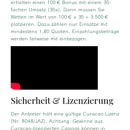
erhalten einen 100 € Bonus mit einem 35-
fachen Umsatz (35×). Dann müssen Sie
Wetten im Wert von 100 € × 35 = 3.500 €
platzieren. Dazu zählen nur Einsätze mit
mindestens 1,80 Quoten. Einzahlungsbeträge
werden teilweise mit einbezogen.
Sicherheit & Lizenzierung
Der Anbieter hält eine gültige Curacao-Lizenz
(Nr. 8048/JAZ). Achtung: Gewinne aus
Curacao-lizenzierten Casinos können in