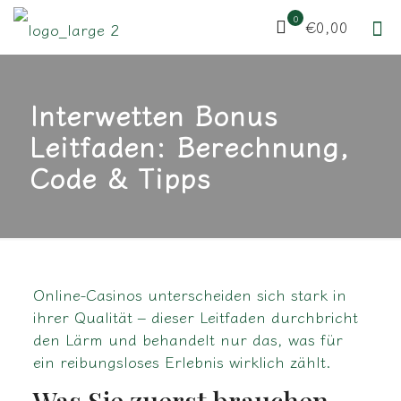
0
€0,00
Interwetten Bonus
Leitfaden: Berechnung,
Code & Tipps
Online-Casinos unterscheiden sich stark in
ihrer Qualität – dieser Leitfaden durchbricht
den Lärm und behandelt nur das, was für
ein reibungsloses Erlebnis wirklich zählt.