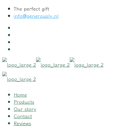
The perfect gift
info@generously.nl
Home
Products
Our story
Contact
Reviews