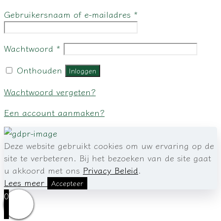
Gebruikersnaam of e-mailadres
*
Wachtwoord
*
Onthouden
Inloggen
Wachtwoord vergeten?
Een account aanmaken?
Deze website gebruikt cookies om uw ervaring op de
site te verbeteren. Bij het bezoeken van de site gaat
u akkoord met ons
Privacy Beleid
.
Lees meer
Accepteer
0