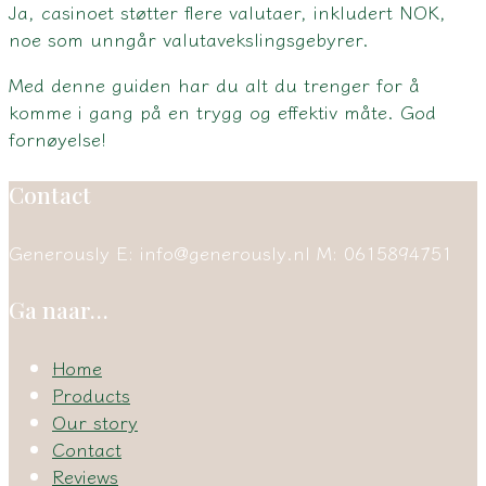
Ja, casinoet støtter flere valutaer, inkludert NOK,
noe som unngår valutavekslingsgebyrer.
Med denne guiden har du alt du trenger for å
komme i gang på en trygg og effektiv måte. God
fornøyelse!
Contact
Generously
E: info@generously.nl
M: 0615894751
Ga naar…
Home
Products
Our story
Contact
Reviews