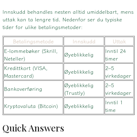
Innskudd behandles nesten alltid umiddelbart, mens
uttak kan ta lengre tid. Nedenfor ser du typiske
tider for ulike betalingsmetoder:
Betalingsmetode
Innskudd
Uttak
E-lommebøker (Skrill,
Inntil 24
Øyeblikkelig
Neteller)
timer
Kredittkort (VISA,
2–5
Øyeblikkelig
Mastercard)
virkedager
Øyeblikkelig
2–5
Bankoverføring
(Trustly)
virkedager
Inntil 1
Kryptovaluta (Bitcoin)
Øyeblikkelig
time
Quick Answers