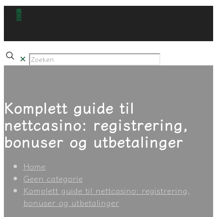
0
€0,00
✕
Komplett guide til
nettcasino: registrering,
bonuser og utbetalinger
Home
Geen categorie
Komplett guide til nettcasino: registrering,
bonuser og utbetalinger