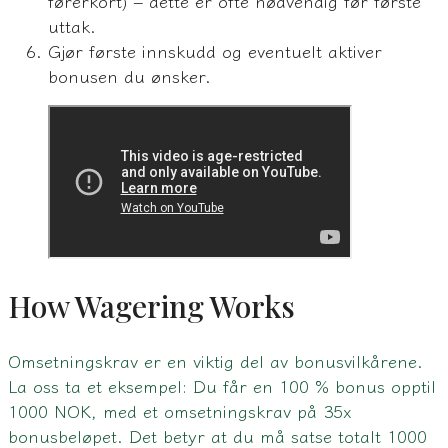
førerkort) – dette er ofte nødvendig før første
uttak.
Gjør første innskudd og eventuelt aktiver
bonusen du ønsker.
How Wagering Works
Omsetningskrav er en viktig del av bonusvilkårene.
La oss ta et eksempel: Du får en 100 % bonus opptil
1000 NOK, med et omsetningskrav på 35x
bonusbeløpet. Det betyr at du må satse totalt 1000