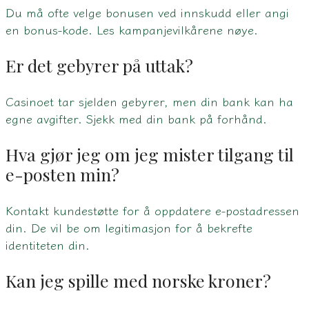
Du må ofte velge bonusen ved innskudd eller angi
en bonus-kode. Les kampanjevilkårene nøye.
Er det gebyrer på uttak?
Casinoet tar sjelden gebyrer, men din bank kan ha
egne avgifter. Sjekk med din bank på forhånd.
Hva gjør jeg om jeg mister tilgang til
e-posten min?
Kontakt kundestøtte for å oppdatere e-postadressen
din. De vil be om legitimasjon for å bekrefte
identiteten din.
Kan jeg spille med norske kroner?