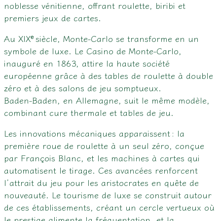
noblesse vénitienne, offrant roulette, biribi et
premiers jeux de cartes.
Au XIXᵉ siècle, Monte‑Carlo se transforme en un
symbole de luxe. Le Casino de Monte‑Carlo,
inauguré en 1863, attire la haute société
européenne grâce à des tables de roulette à double
zéro et à des salons de jeu somptueux.
Baden‑Baden, en Allemagne, suit le même modèle,
combinant cure thermale et tables de jeu.
Les innovations mécaniques apparaissent : la
première roue de roulette à un seul zéro, conçue
par François Blanc, et les machines à cartes qui
automatisent le tirage. Ces avancées renforcent
l’attrait du jeu pour les aristocrates en quête de
nouveauté. Le tourisme de luxe se construit autour
de ces établissements, créant un cercle vertueux où
le prestige alimente la fréquentation, et la