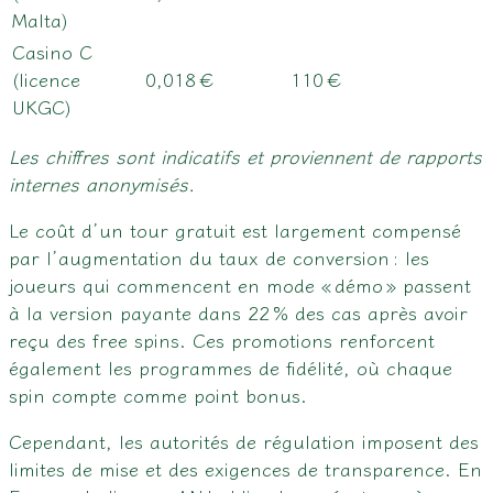
Malta)
Casino C
(licence
0,018 €
110 €
UKGC)
Les chiffres sont indicatifs et proviennent de rapports
internes anonymisés.
Le coût d’un tour gratuit est largement compensé
par l’augmentation du taux de conversion : les
joueurs qui commencent en mode « démo » passent
à la version payante dans 22 % des cas après avoir
reçu des free spins. Ces promotions renforcent
également les programmes de fidélité, où chaque
spin compte comme point bonus.
Cependant, les autorités de régulation imposent des
limites de mise et des exigences de transparence. En