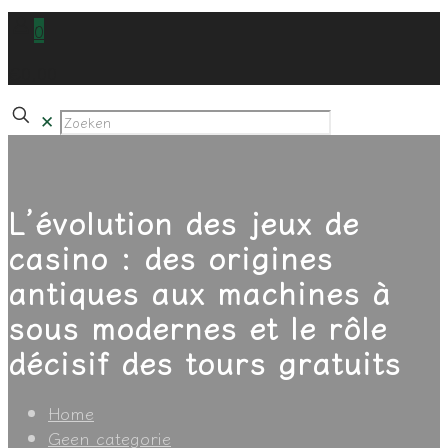
0
€0,00
✕
L’évolution des jeux de
casino : des origines
antiques aux machines à
sous modernes et le rôle
décisif des tours gratuits
Home
Geen categorie