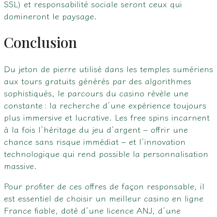
SSL) et responsabilité sociale seront ceux qui
domineront le paysage.
Conclusion
Du jeton de pierre utilisé dans les temples sumériens
aux tours gratuits générés par des algorithmes
sophistiqués, le parcours du casino révèle une
constante : la recherche d’une expérience toujours
plus immersive et lucrative. Les free spins incarnent
à la fois l’héritage du jeu d’argent – offrir une
chance sans risque immédiat – et l’innovation
technologique qui rend possible la personnalisation
massive.
Pour profiter de ces offres de façon responsable, il
est essentiel de choisir un meilleur casino en ligne
France fiable, doté d’une licence ANJ, d’une