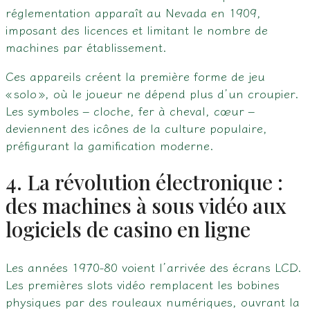
réglementation apparaît au Nevada en 1909,
imposant des licences et limitant le nombre de
machines par établissement.
Ces appareils créent la première forme de jeu
« solo », où le joueur ne dépend plus d’un croupier.
Les symboles – cloche, fer à cheval, cœur –
deviennent des icônes de la culture populaire,
préfigurant la gamification moderne.
4. La révolution électronique :
des machines à sous vidéo aux
logiciels de casino en ligne
Les années 1970‑80 voient l’arrivée des écrans LCD.
Les premières slots vidéo remplacent les bobines
physiques par des rouleaux numériques, ouvrant la