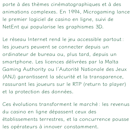
porte à des thèmes cinématographiques et à des
animations complexes. En 1994, Microgaming lance
le premier logiciel de casino en ligne, suivi de
NetEnt qui popularise les graphismes 3D.
Le réseau Internet rend le jeu accessible partout :
les joueurs peuvent se connecter depuis un
ordinateur de bureau ou, plus tard, depuis un
smartphone. Les licences délivrées par la Malta
Gaming Authority ou l’Autorité Nationale des Jeux
(ANJ) garantissent la sécurité et la transparence,
rassurant les joueurs sur le RTP (return to player)
et la protection des données.
Ces évolutions transforment le marché : les revenus
du casino en ligne dépassent ceux des
établissements terrestres, et la concurrence pousse
les opérateurs à innover constamment.