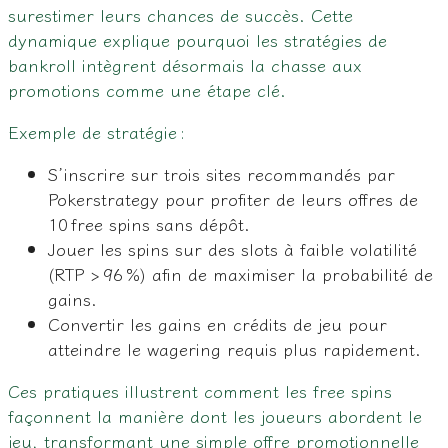
surestimer leurs chances de succès. Cette
dynamique explique pourquoi les stratégies de
bankroll intègrent désormais la chasse aux
promotions comme une étape clé.
Exemple de stratégie :
S’inscrire sur trois sites recommandés par
Pokerstrategy pour profiter de leurs offres de
10 free spins sans dépôt.
Jouer les spins sur des slots à faible volatilité
(RTP > 96 %) afin de maximiser la probabilité de
gains.
Convertir les gains en crédits de jeu pour
atteindre le wagering requis plus rapidement.
Ces pratiques illustrent comment les free spins
façonnent la manière dont les joueurs abordent le
jeu, transformant une simple offre promotionnelle