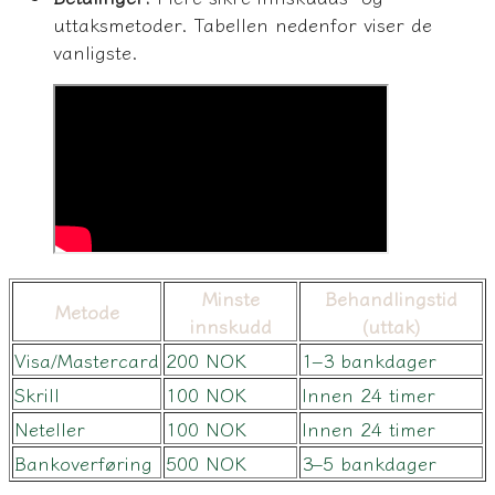
uttaksmetoder. Tabellen nedenfor viser de
vanligste.
Minste
Behandlingstid
Metode
innskudd
(uttak)
Visa/Mastercard
200 NOK
1–3 bankdager
Skrill
100 NOK
Innen 24 timer
Neteller
100 NOK
Innen 24 timer
Bankoverføring
500 NOK
3–5 bankdager