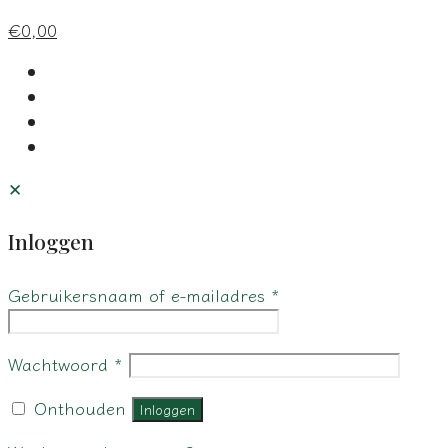
€0,00
✕
Inloggen
Gebruikersnaam of e-mailadres
*
Wachtwoord
*
Onthouden
Inloggen