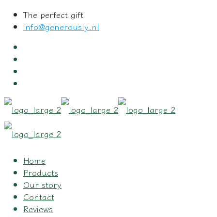
The perfect gift
info@generously.nl
Home
Products
Our story
Contact
Reviews