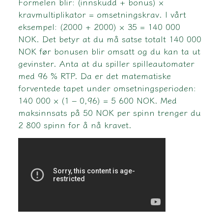
Formelen blir: (innskudd + bonus) ×
kravmultiplikator = omsetningskrav. I vårt
eksempel: (2000 + 2000) × 35 = 140 000
NOK. Det betyr at du må satse totalt 140 000
NOK før bonusen blir omsatt og du kan ta ut
gevinster. Anta at du spiller spilleautomater
med 96 % RTP. Da er det matematiske
forventede tapet under omsetningsperioden:
140 000 × (1 – 0,96) = 5 600 NOK. Med
maksinnsats på 50 NOK per spinn trenger du
2 800 spinn for å nå kravet.