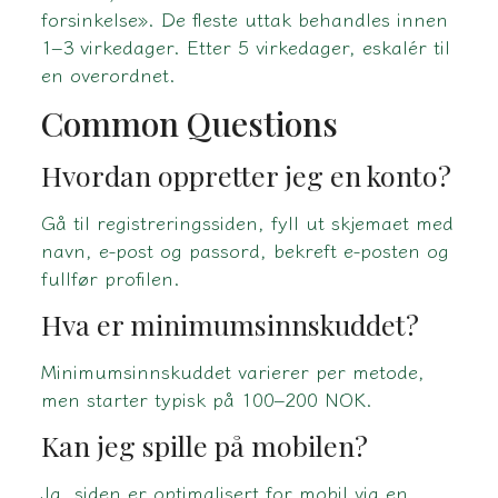
forsinkelse». De fleste uttak behandles innen
1–3 virkedager. Etter 5 virkedager, eskalér til
en overordnet.
Common Questions
Hvordan oppretter jeg en konto?
Gå til registreringssiden, fyll ut skjemaet med
navn, e-post og passord, bekreft e-posten og
fullfør profilen.
Hva er minimumsinnskuddet?
Minimumsinnskuddet varierer per metode,
men starter typisk på 100–200 NOK.
Kan jeg spille på mobilen?
Ja, siden er optimalisert for mobil via en