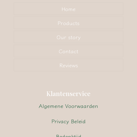
Home
Products
Our story
Contact
Reviews
Klantenservice
Algemene Voorwaarden
Privacy Beleid
Bedenktijd