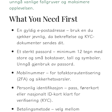
unngå vanlige fallgruver og maksimere
opplevelsen.
What You Need First
En gyldig e-postadresse – bruk en du
sjekker jevnlig, da bekreftelse og KYC-
dokumenter sendes dit.
Et sterkt passord – minimum 12 tegn med
store og små bokstaver, tall og symboler.
Unngå gjenbruk av passord.
Mobilnummer – for tofaktorautentisering
(2FA) og sikkerhetsvarsler.
Personlig identifikasjon – pass, førerkort
eller nasjonalt ID-kort klart for
verifisering (KYC).
Betalingsmetode – velg mellom