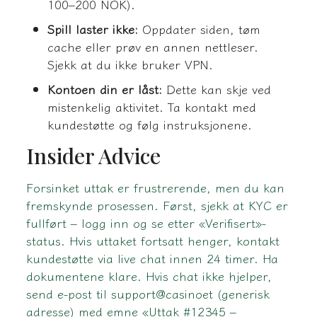
100–200 NOK).
Spill laster ikke:
Oppdater siden, tøm
cache eller prøv en annen nettleser.
Sjekk at du ikke bruker VPN.
Kontoen din er låst:
Dette kan skje ved
mistenkelig aktivitet. Ta kontakt med
kundestøtte og følg instruksjonene.
Insider Advice
Forsinket uttak er frustrerende, men du kan
fremskynde prosessen. Først, sjekk at KYC er
fullført – logg inn og se etter «Verifisert»-
status. Hvis uttaket fortsatt henger, kontakt
kundestøtte via live chat innen 24 timer. Ha
dokumentene klare. Hvis chat ikke hjelper,
send e-post til support@casinoet (generisk
adresse) med emne «Uttak #12345 –