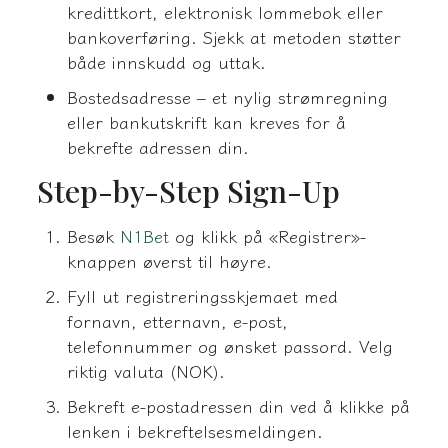
kredittkort, elektronisk lommebok eller
bankoverføring. Sjekk at metoden støtter
både innskudd og uttak.
Bostedsadresse – et nylig strømregning
eller bankutskrift kan kreves for å
bekrefte adressen din.
Step-by-Step Sign-Up
Besøk
N1Bet
og klikk på «Registrer»-
knappen øverst til høyre.
Fyll ut registreringsskjemaet med
fornavn, etternavn, e-post,
telefonnummer og ønsket passord. Velg
riktig valuta (NOK).
Bekreft e-postadressen din ved å klikke på
lenken i bekreftelsesmeldingen.