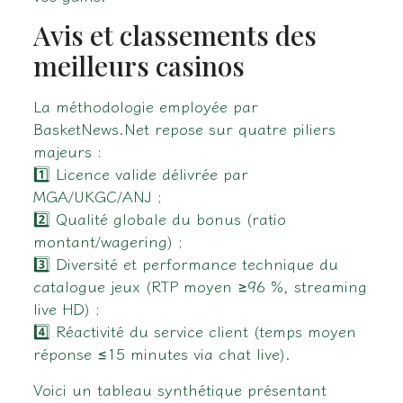
Avis et classements des
meilleurs casinos
La méthodologie employée par
BasketNews.Net repose sur quatre piliers
majeurs :
1️⃣ Licence valide délivrée par
MGA/UKGC/ANJ ;
2️⃣ Qualité globale du bonus (ratio
montant/wagering) ;
3️⃣ Diversité et performance technique du
catalogue jeux (RTP moyen ≥96 %, streaming
live HD) ;
4️⃣ Réactivité du service client (temps moyen
réponse ≤15 minutes via chat live).
Voici un tableau synthétique présentant