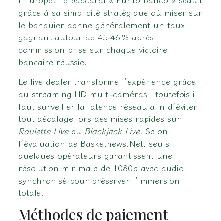
grâce à sa simplicité stratégique où miser sur
le banquier donne généralement un taux
gagnant autour de 45‑46 % après
commission prise sur chaque victoire
bancaire réussie.
Le live dealer transforme l’expérience grâce
au streaming HD multi‑caméras ; toutefois il
faut surveiller la latence réseau afin d’éviter
tout décalage lors des mises rapides sur
Roulette Live
ou
Blackjack Live
. Selon
l’évaluation de Basketnews.Net, seuls
quelques opérateurs garantissent une
résolution minimale de 1080p avec audio
synchronisé pour préserver l’immersion
totale.
Méthodes de paiement