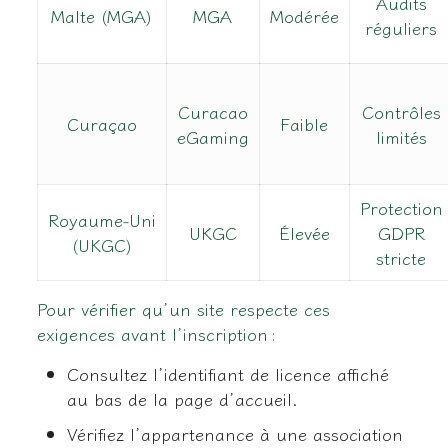
Audits
Malte (MGA)
MGA
Modérée
réguliers
Curacao
Contrôles
Curaçao
Faible
eGaming
limités
Protection
Royaume‑Uni
UKGC
Élevée
GDPR
(UKGC)
stricte
Pour vérifier qu’un site respecte ces
exigences avant l’inscription :
Consultez l’identifiant de licence affiché
au bas de la page d’accueil.
Vérifiez l’appartenance à une association