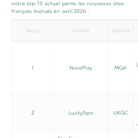
notre top‑10 actuel parmi les nouveaux sites
français évalués en avril 2026 :
Rang
Casino
Licence
1
NovaPlay
MGA
2
LuckySpin
UKGC