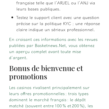
française telle que l’ARJEL ou l’ANJ via
leurs bases publiques.
Testez le support client avec une question
précise sur la politique KYC ; une réponse
claire indique un sérieux professionnel.
En croisant ces informations avec les revues
publiées par Basketnews.Net, vous obtenez
un aperçu complet avant toute mise
d’argent.
Bonus de bienvenue et
promotions
Les casinos rivalisent principalement sur
leurs offres promotionnelles ; trois types
dominent le marché français : le dépôt
matché (souvent entre 100 % et 200 %), les