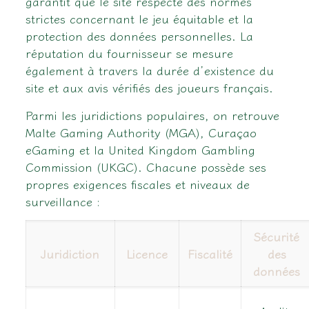
garantit que le site respecte des normes
strictes concernant le jeu équitable et la
protection des données personnelles. La
réputation du fournisseur se mesure
également à travers la durée d’existence du
site et aux avis vérifiés des joueurs français.
Parmi les juridictions populaires, on retrouve
Malte Gaming Authority (MGA), Curaçao
eGaming et la United Kingdom Gambling
Commission (UKGC). Chacune possède ses
propres exigences fiscales et niveaux de
surveillance :
Sécurité
Juridiction
Licence
Fiscalité
des
données