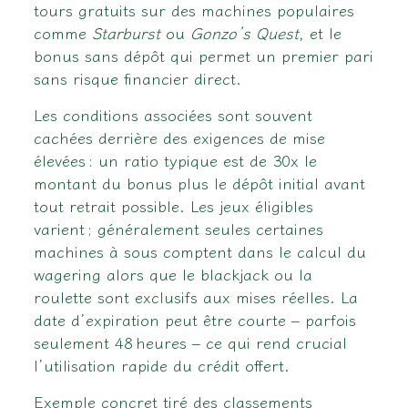
tours gratuits sur des machines populaires
comme
Starburst
ou
Gonzo’s Quest
, et le
bonus sans dépôt qui permet un premier pari
sans risque financier direct.
Les conditions associées sont souvent
cachées derrière des exigences de mise
élevées : un ratio typique est de 30x le
montant du bonus plus le dépôt initial avant
tout retrait possible. Les jeux éligibles
varient ; généralement seules certaines
machines à sous comptent dans le calcul du
wagering alors que le blackjack ou la
roulette sont exclusifs aux mises réelles. La
date d’expiration peut être courte – parfois
seulement 48 heures – ce qui rend crucial
l’utilisation rapide du crédit offert.
Exemple concret tiré des classements