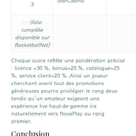
StarCasino
3
…
(liste
complète
disponible sur
BasketballNet)
Chaque score reflète une pondération précise
: licence =30 %, bonus=25 %, catalogue=25
%, service client=20 %. Ainsi un joueur
cherchant avant tout des promotions
généreuses pourra privilégier le rang deux
tandis qu’un amateur exigeant une
expérience live haut‑de‑gamme ira
naturellement vers NovaPlay au rang
premier.
Conclusion