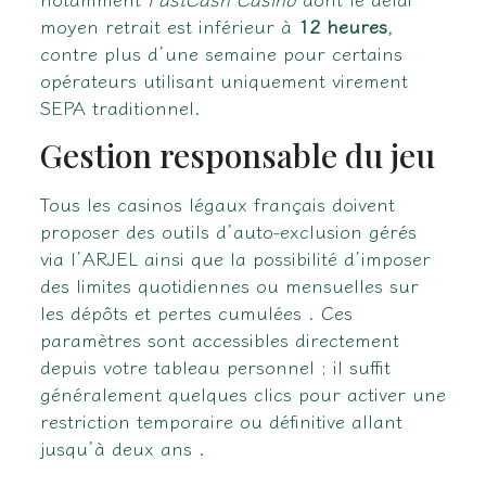
moyen retrait est inférieur à
12 heures
,
contre plus d’une semaine pour certains
opérateurs utilisant uniquement virement
SEPA traditionnel.
Gestion responsable du jeu
Tous les casinos légaux français doivent
proposer des outils d’auto‑exclusion gérés
via l’ARJEL ainsi que la possibilité d’imposer
des limites quotidiennes ou mensuelles sur
les dépôts et pertes cumulées . Ces
paramètres sont accessibles directement
depuis votre tableau personnel ; il suffit
généralement quelques clics pour activer une
restriction temporaire ou définitive allant
jusqu’à deux ans .