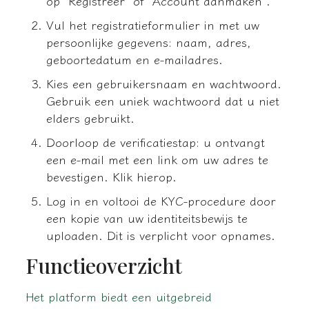
op ‘Registreer’ of ‘Account aanmaken’.
Vul het registratieformulier in met uw
persoonlijke gegevens: naam, adres,
geboortedatum en e-mailadres.
Kies een gebruikersnaam en wachtwoord.
Gebruik een uniek wachtwoord dat u niet
elders gebruikt.
Doorloop de verificatiestap: u ontvangt
een e-mail met een link om uw adres te
bevestigen. Klik hierop.
Log in en voltooi de KYC-procedure door
een kopie van uw identiteitsbewijs te
uploaden. Dit is verplicht voor opnames.
Functieoverzicht
Het platform biedt een uitgebreid