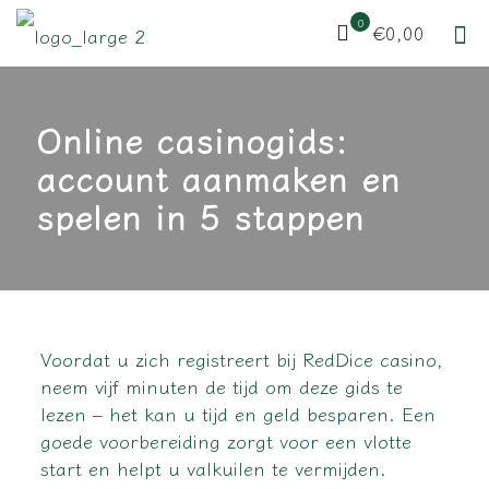
0
€0,00
Online casinogids:
account aanmaken en
spelen in 5 stappen
Voordat u zich registreert bij
RedDice casino
,
neem vijf minuten de tijd om deze gids te
lezen – het kan u tijd en geld besparen. Een
goede voorbereiding zorgt voor een vlotte
start en helpt u valkuilen te vermijden.