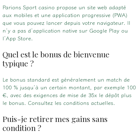
Parions Sport casino propose un site web adapté
aux mobiles et une application progressive (PWA)
que vous pouvez lancer depuis votre navigateur. Il
n’y a pas d’application native sur Google Play ou
l’App Store.
Quel est le bonus de bienvenue
typique ?
Le bonus standard est généralement un match de
100 % jusqu’à un certain montant, par exemple 100
€, avec des exigences de mise de 35x le dépôt plus
le bonus. Consultez les conditions actuelles.
Puis-je retirer mes gains sans
condition ?