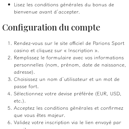
Lisez les conditions générales du bonus de
bienvenue avant d’accepter.
Configuration du compte
Rendez-vous sur le site officiel de Parions Sport
casino et cliquez sur « Inscription ».
Remplissez le formulaire avec vos informations
personnelles (nom, prénom, date de naissance,
adresse).
Choisissez un nom d’utilisateur et un mot de
passe fort.
Sélectionnez votre devise préférée (EUR, USD,
etc.).
Acceptez les conditions générales et confirmez
que vous êtes majeur.
Validez votre inscription via le lien envoyé par