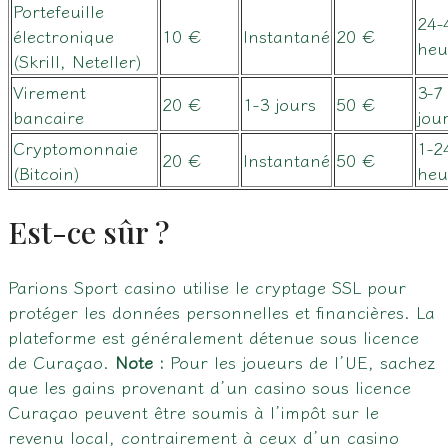
Portefeuille
24-
électronique
10 €
Instantané
20 €
heu
(Skrill, Neteller)
Virement
3-7
20 €
1-3 jours
50 €
bancaire
jou
Cryptomonnaie
1-2
20 €
Instantané
50 €
(Bitcoin)
heu
Est-ce sûr ?
Parions Sport casino utilise le cryptage SSL pour
protéger les données personnelles et financières. La
plateforme est généralement détenue sous licence
de Curaçao.
Note :
Pour les joueurs de l’UE, sachez
que les gains provenant d’un casino sous licence
Curaçao peuvent être soumis à l’impôt sur le
revenu local, contrairement à ceux d’un casino