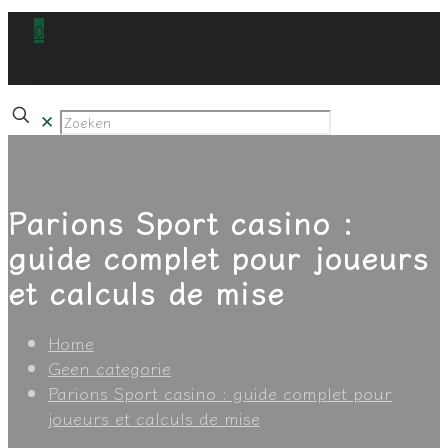
0
€0,00
✕
Parions Sport casino :
guide complet pour joueurs
et calculs de mise
Home
Geen categorie
Parions Sport casino : guide complet pour
joueurs et calculs de mise