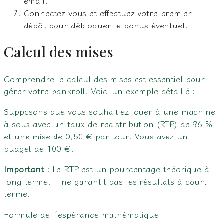
email.
Connectez-vous et effectuez votre premier
dépôt pour débloquer le bonus éventuel.
Calcul des mises
Comprendre le calcul des mises est essentiel pour
gérer votre bankroll. Voici un exemple détaillé :
Supposons que vous souhaitiez jouer à une machine
à sous avec un taux de redistribution (RTP) de 96 %
et une mise de 0,50 € par tour. Vous avez un
budget de 100 €.
Important :
Le RTP est un pourcentage théorique à
long terme. Il ne garantit pas les résultats à court
terme.
Formule de l’espérance mathématique :