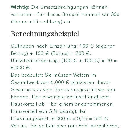
Wichtig:
Die Umsatzbedingungen können
variieren – für dieses Beispiel nehmen wir 30x
(Bonus + Einzahlung) an.
Berechnungsbeispiel
Guthaben nach Einzahlung: 100 € (eigener
Betrag) + 100 € (Bonus) = 200 €.
Umsatzanforderung: (100 € + 100 €) × 30 =
6.000 €.
Das bedeutet: Sie müssen Wetten im
Gesamtwert von 6.000 € platzieren, bevor
Gewinne aus dem Bonus ausgezahlt werden
können. Der erwartete Verlust hängt vom
Hausvorteil ab – bei einem angenommenen
Hausvorteil von 5 % beträgt der
Erwartungswert: 6.000 € × 0,05 = 300 €
Verlust. Sie sollten also nur Boni akzeptieren,