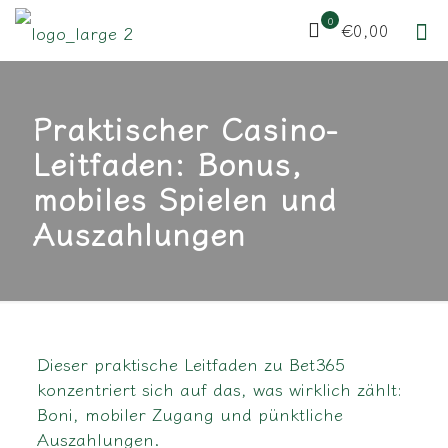
0
€0,00
Praktischer Casino-
Leitfaden: Bonus,
mobiles Spielen und
Auszahlungen
Dieser praktische Leitfaden zu
Bet365
konzentriert sich auf das, was wirklich zählt:
Boni, mobiler Zugang und pünktliche
Auszahlungen.