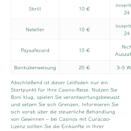
Inner
Skrill
10 €
24
Inner
Neteller
10 €
24
Nic
Paysafecard
10 €
Ausza
Banküberweisung
20 €
3–5 W
Abschließend ist dieser Leitfaden nur ein
Startpunkt für Ihre Casino-Reise. Nutzen Sie
Boni klug, spielen Sie verantwortungsbewusst
und setzen Sie sich Grenzen. Informieren Sie
sich vorab über die steuerliche Behandlung
von Gewinnen – bei Casinos mit Curacao-
Lizenz sollten Sie die Einkünfte in Ihrer