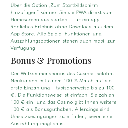
Über die Option „Zum Startbildschirm
hinzufügen“ können Sie die PWA direkt vom
Homescreen aus starten – für ein app-
ähnliches Erlebnis ohne Download aus dem
App Store. Alle Spiele, Funktionen und
Auszahlungsoptionen stehen auch mobil zur
Verfügung.
Bonus & Promotions
Der Willkommensbonus des Casinos belohnt
Neukunden mit einem 100 % Match auf die
erste Einzahlung – typischerweise bis zu 100
€. Die Funktionsweise ist einfach: Sie zahlen
100 € ein, und das Casino gibt Ihnen weitere
100 € als Bonusguthaben. Allerdings sind
Umsatzbedingungen zu erfüllen, bevor eine
Auszahlung möglich ist.