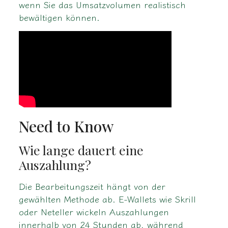
wenn Sie das Umsatzvolumen realistisch
bewältigen können.
Need to Know
Wie lange dauert eine
Auszahlung?
Die Bearbeitungszeit hängt von der
gewählten Methode ab. E-Wallets wie Skrill
oder Neteller wickeln Auszahlungen
innerhalb von 24 Stunden ab, während