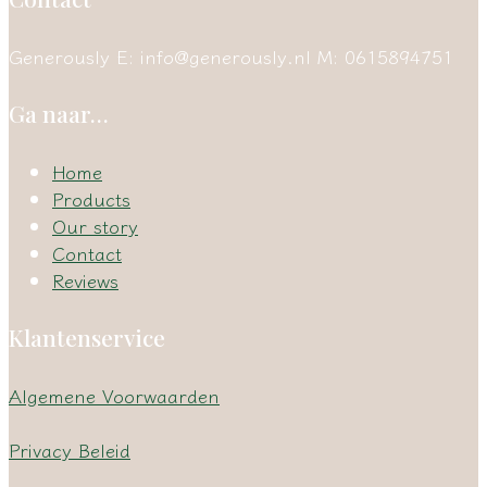
Generously
E: info@generously.nl
M: 0615894751
Ga naar…
Home
Products
Our story
Contact
Reviews
Klantenservice
Algemene Voorwaarden
Privacy Beleid