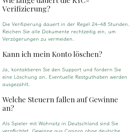
Verifizierung?
Die Verifizierung dauert in der Regel 24–48 Stunden.
Reichen Sie alle Dokumente rechtzeitig ein, um
Verzögerungen zu vermeiden.
Kann ich mein Konto löschen?
Ja, kontaktieren Sie den Support und fordern Sie
eine Löschung an. Eventuelle Restguthaben werden
ausgezahlt.
Welche Steuern fallen auf Gewinne
an?
Als Spieler mit Wohnsitz in Deutschland sind Sie
verpflichtet, Gewinne aus Casinos ohne deutsche