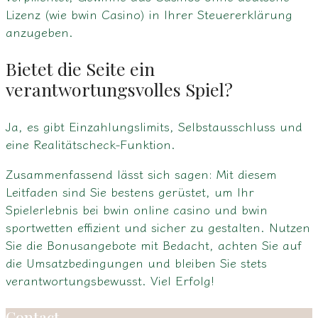
Lizenz (wie bwin Casino) in Ihrer Steuererklärung
anzugeben.
Bietet die Seite ein
verantwortungsvolles Spiel?
Ja, es gibt Einzahlungslimits, Selbstausschluss und
eine Realitätscheck-Funktion.
Zusammenfassend lässt sich sagen: Mit diesem
Leitfaden sind Sie bestens gerüstet, um Ihr
Spielerlebnis bei bwin online casino und bwin
sportwetten effizient und sicher zu gestalten. Nutzen
Sie die Bonusangebote mit Bedacht, achten Sie auf
die Umsatzbedingungen und bleiben Sie stets
verantwortungsbewusst. Viel Erfolg!
Contact