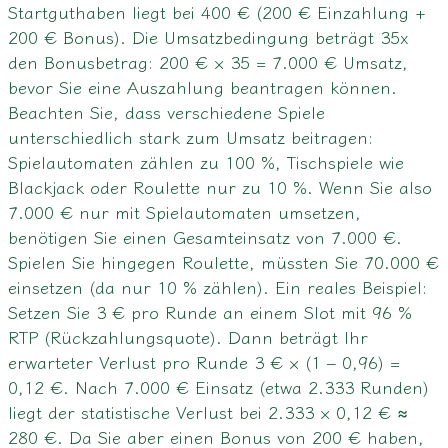
Startguthaben liegt bei 400 € (200 € Einzahlung +
200 € Bonus). Die Umsatzbedingung beträgt 35x
den Bonusbetrag: 200 € × 35 = 7.000 € Umsatz,
bevor Sie eine Auszahlung beantragen können.
Beachten Sie, dass verschiedene Spiele
unterschiedlich stark zum Umsatz beitragen:
Spielautomaten zählen zu 100 %, Tischspiele wie
Blackjack oder Roulette nur zu 10 %. Wenn Sie also
7.000 € nur mit Spielautomaten umsetzen,
benötigen Sie einen Gesamteinsatz von 7.000 €.
Spielen Sie hingegen Roulette, müssten Sie 70.000 €
einsetzen (da nur 10 % zählen). Ein reales Beispiel:
Setzen Sie 3 € pro Runde an einem Slot mit 96 %
RTP (Rückzahlungsquote). Dann beträgt Ihr
erwarteter Verlust pro Runde 3 € × (1 – 0,96) =
0,12 €. Nach 7.000 € Einsatz (etwa 2.333 Runden)
liegt der statistische Verlust bei 2.333 × 0,12 € ≈
280 €. Da Sie aber einen Bonus von 200 € haben,