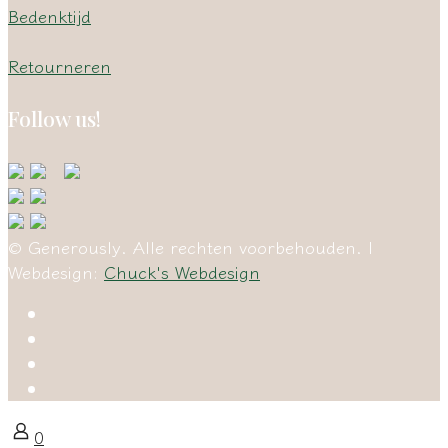
Bedenktijd
Retourneren
Follow us!
© Generously. Alle rechten voorbehouden. |
Webdesign:
Chuck's Webdesign
0