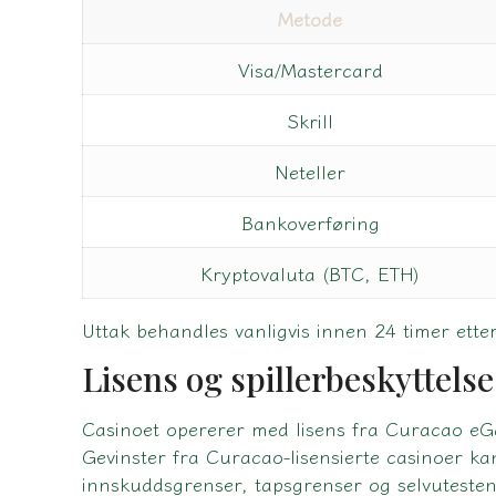
Metode
Visa/Mastercard
Skrill
Neteller
Bankoverføring
Kryptovaluta (BTC, ETH)
Uttak behandles vanligvis innen 24 timer etter
Lisens og spillerbeskyttelse
Casinoet opererer med lisens fra Curacao eGami
Gevinster fra Curacao-lisensierte casinoer kan
innskuddsgrenser, tapsgrenser og selvutesten