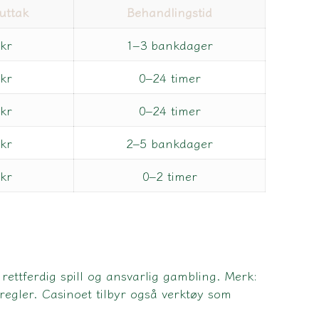
uttak
Behandlingstid
kr
1–3 bankdager
kr
0–24 timer
kr
0–24 timer
kr
2–5 bankdager
kr
0–2 timer
rettferdig spill og ansvarlig gambling. Merk:
eregler. Casinoet tilbyr også verktøy som