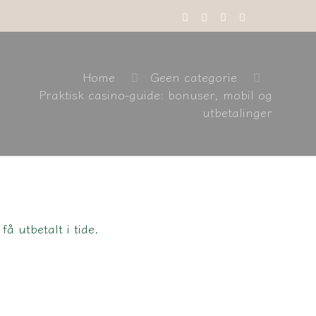
Home
Geen categorie
Praktisk casino-guide: bonuser, mobil og
utbetalinger
å utbetalt i tide.