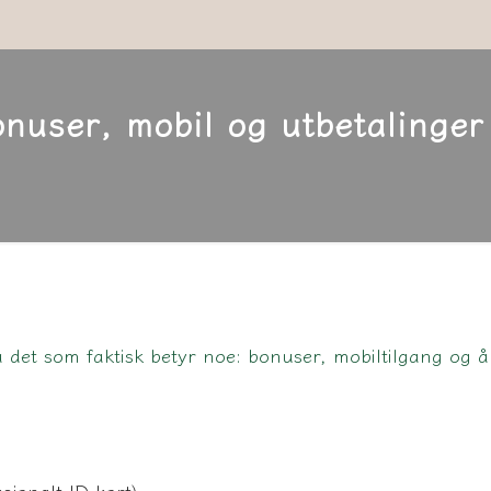
onuser, mobil og utbetalinger
det som faktisk betyr noe: bonuser, mobiltilgang og å f
asjonalt ID-kort)