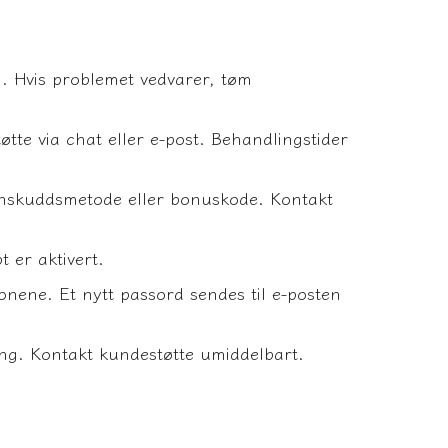
n. Hvis problemet vedvarer, tøm
tte via chat eller e-post. Behandlingstider
nnskuddsmetode eller bonuskode. Kontakt
t er aktivert.
onene. Et nytt passord sendes til e-posten
ering. Kontakt kundestøtte umiddelbart.