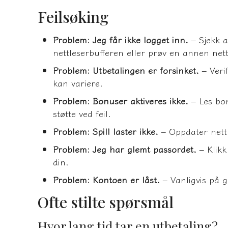
Feilsøking
Problem: Jeg får ikke logget inn.
– Sjekk a
nettleserbufferen eller prøv en annen nett
Problem: Utbetalingen er forsinket.
– Veri
kan variere.
Problem: Bonuser aktiveres ikke.
– Les bo
støtte ved feil.
Problem: Spill laster ikke.
– Oppdater nettle
Problem: Jeg har glemt passordet.
– Klikk
din.
Problem: Kontoen er låst.
– Vanligvis på g
Ofte stilte spørsmål
Hvor lang tid tar en utbetaling?