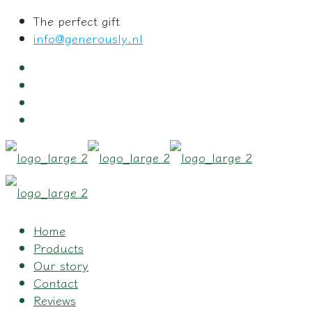
The perfect gift
info@generously.nl
Home
Products
Our story
Contact
Reviews