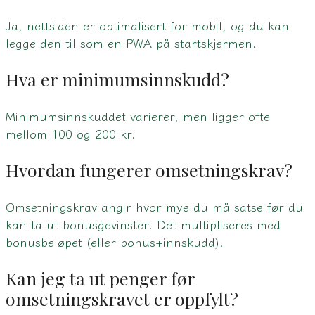
Ja, nettsiden er optimalisert for mobil, og du kan
legge den til som en PWA på startskjermen.
Hva er minimumsinnskudd?
Minimumsinnskuddet varierer, men ligger ofte
mellom 100 og 200 kr.
Hvordan fungerer omsetningskrav?
Omsetningskrav angir hvor mye du må satse før du
kan ta ut bonusgevinster. Det multipliseres med
bonusbeløpet (eller bonus+innskudd).
Kan jeg ta ut penger før
omsetningskravet er oppfylt?