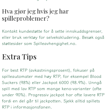
Hva gjør jeg hvis jeg har
spilleproblemer?
Kontakt kundestøtte for å sette innskuddsgrenser,
eller bruk verktøy for selvekskludering. Besøk også
støttesider som Spilleavhengighet.no.
Extra Tips
For best RTP (avkastningsprosent), fokuser på
spilleautomater med høy RTP, for eksempel Blood
Suckers (98%) eller Jackpot 6000 (98.9%). Unngå
spill med lav RTP som mange keno-varianter (ofte
under 90%). Progressiv jackpot har ofte lavere RTP
fordi en del går til jackpotten. Sjekk alltid spillets
RTP i informasjonsfanen.