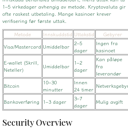
1–5 virkedager avhengig av metode. Kryptovaluta gir
ofte raskest utbetaling. Mange kasinoer krever
verifisering før første uttak.
Metode
Innskuddstid
Uttakstid
Gebyrer
2–5
Ingen fra
Visa/Mastercard
Umiddelbar
dager
kasinoet
Kan påløpe
E-wallet (Skrill,
1–2
Umiddelbar
fra
Neteller)
dager
leverandør
10–30
Innen
Bitcoin
Netverksgeby
minutter
24 timer
3–7
Bankoverføring
1–3 dager
Mulig avgift
dager
Security Overview