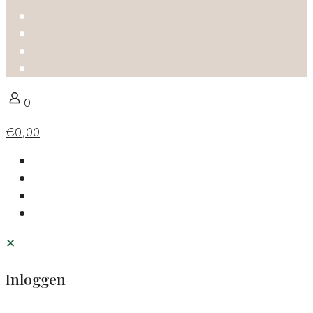
0
€0,00
✕
Inloggen