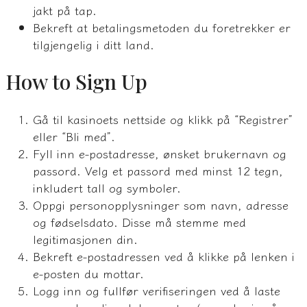
jakt på tap.
Bekreft at betalingsmetoden du foretrekker er
tilgjengelig i ditt land.
How to Sign Up
Gå til kasinoets nettside og klikk på “Registrer”
eller “Bli med”.
Fyll inn e-postadresse, ønsket brukernavn og
passord. Velg et passord med minst 12 tegn,
inkludert tall og symboler.
Oppgi personopplysninger som navn, adresse
og fødselsdato. Disse må stemme med
legitimasjonen din.
Bekreft e-postadressen ved å klikke på lenken i
e-posten du mottar.
Logg inn og fullfør verifiseringen ved å laste