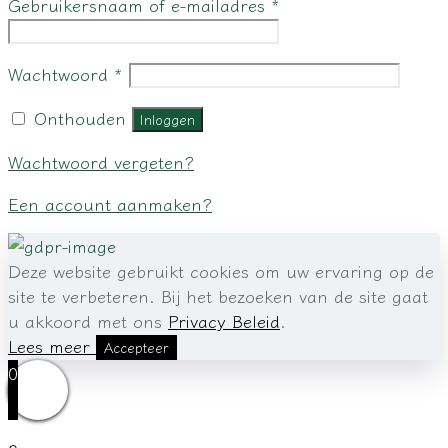
Gebruikersnaam of e-mailadres
*
Wachtwoord
*
Onthouden
Inloggen
Wachtwoord vergeten?
Een account aanmaken?
Deze website gebruikt cookies om uw ervaring op de
site te verbeteren. Bij het bezoeken van de site gaat
u akkoord met ons
Privacy Beleid
.
Lees meer
Accepteer
0