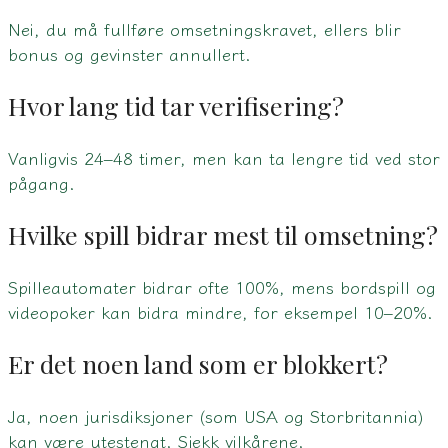
Nei, du må fullføre omsetningskravet, ellers blir
bonus og gevinster annullert.
Hvor lang tid tar verifisering?
Vanligvis 24–48 timer, men kan ta lengre tid ved stor
pågang.
Hvilke spill bidrar mest til omsetning?
Spilleautomater bidrar ofte 100%, mens bordspill og
videopoker kan bidra mindre, for eksempel 10–20%.
Er det noen land som er blokkert?
Ja, noen jurisdiksjoner (som USA og Storbritannia)
kan være utestengt. Sjekk vilkårene.