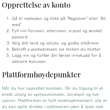
Opprettelse av konto
Gå til nettsiden og klikk på “Registrer” eller “Bli
med”
Fyll inn fornavn, etternavn, e-post og ønsket
passord
Velg ditt land og valuta, og godta vilkårene
Bekreft e-postadressen via lenken du mottar
Logg inn og fullfør din første innskudd for å
aktivere bonusen
Plattformhøydepunkter
Når du har opprettet kontoen, får du tilgang til et
bredt utvalg av spilleautomater, bordspill og live
casino. Plattformen er fullt mobiloptimalisert, slik at
du kan spille direkte i nettleseren uten å laste ned