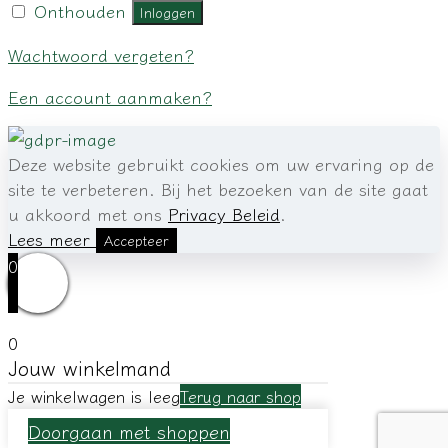
Onthouden
Inloggen
Wachtwoord vergeten?
Een account aanmaken?
Deze website gebruikt cookies om uw ervaring op de
site te verbeteren. Bij het bezoeken van de site gaat
u akkoord met ons
Privacy Beleid
.
Lees meer
Accepteer
0
0
Jouw winkelmand
Je winkelwagen is leeg
Terug naar shop
Doorgaan met shoppen