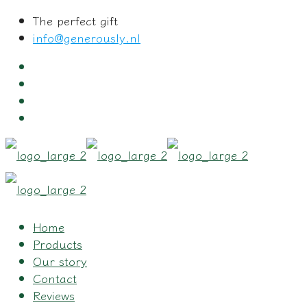
The perfect gift
info@generously.nl
Home
Products
Our story
Contact
Reviews