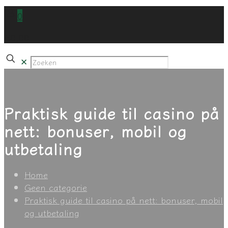
0
€0,00
✕
Praktisk guide til casino på
nett: bonuser, mobil og
utbetaling
Home
Geen categorie
Praktisk guide til casino på nett: bonuser, mobil
og utbetaling