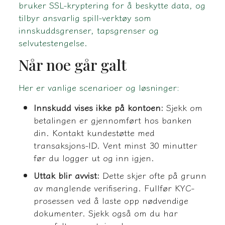
bruker SSL-kryptering for å beskytte data, og
tilbyr ansvarlig spill-verktøy som
innskuddsgrenser, tapsgrenser og
selvutestengelse.
Når noe går galt
Her er vanlige scenarioer og løsninger:
Innskudd vises ikke på kontoen:
Sjekk om
betalingen er gjennomført hos banken
din. Kontakt kundestøtte med
transaksjons-ID. Vent minst 30 minutter
før du logger ut og inn igjen.
Uttak blir avvist:
Dette skjer ofte på grunn
av manglende verifisering. Fullfør KYC-
prosessen ved å laste opp nødvendige
dokumenter. Sjekk også om du har