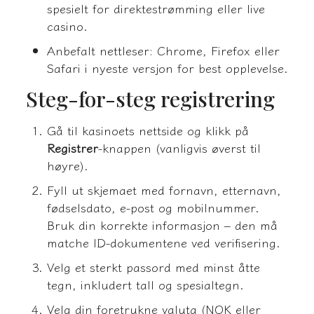
spesielt for direktestrømming eller live
casino.
Anbefalt nettleser: Chrome, Firefox eller
Safari i nyeste versjon for best opplevelse.
Steg-for-steg registrering
Gå til kasinoets nettside og klikk på
Registrer
-knappen (vanligvis øverst til
høyre).
Fyll ut skjemaet med fornavn, etternavn,
fødselsdato, e-post og mobilnummer.
Bruk din korrekte informasjon – den må
matche ID-dokumentene ved verifisering.
Velg et sterkt passord med minst åtte
tegn, inkludert tall og spesialtegn.
Velg din foretrukne valuta (NOK eller