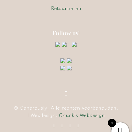
Retourneren
Follow us!
© Generously. Alle rechten voorbehouden.
| Webdesign:
Chuck's Webdesign
0