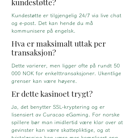
kundestøtte?
Kundestøtte er tilgjengelig 24/7 via live chat
og e-post. Det kan hende du må
kommunisere på engelsk.
Hva er maksimalt uttak per
transaksjon?
Dette varierer, men ligger ofte på rundt 50
000 NOK for enkelttransaksjoner. Ukentlige
grenser kan være høyere.
Er dette kasinoet trygt?
Ja, det benytter SSL-kryptering og er
lisensiert av Curacao eGaming. For norske
spillere bør man imidlertid være klar over at
gevinster kan være skattepliktige, og at
tvisteløsning kan være mer komplisert enn