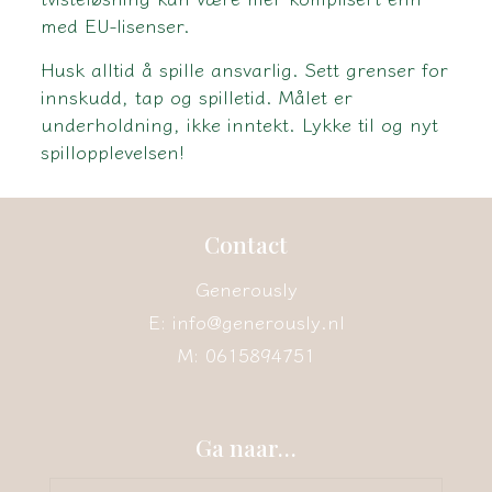
med EU-lisenser.
Husk alltid å spille ansvarlig. Sett grenser for
innskudd, tap og spilletid. Målet er
underholdning, ikke inntekt. Lykke til og nyt
spillopplevelsen!
Contact
Generously
E: info@generously.nl
M: 0615894751
Ga naar…