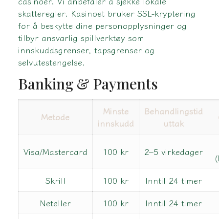
casinoer. Vi anbefaler å sjekke lokale
skatteregler. Kasinoet bruker SSL-kryptering
for å beskytte dine personopplysninger og
tilbyr ansvarlig spillverktøy som
innskuddsgrenser, tapsgrenser og
selvutestengelse.
Banking & Payments
Minste
Behandlingstid
Metode
innskudd
uttak
Visa/Mastercard
100 kr
2–5 virkedager
(
Skrill
100 kr
Inntil 24 timer
Neteller
100 kr
Inntil 24 timer