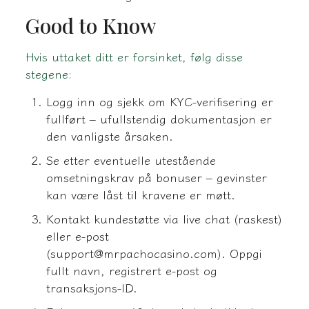
Good to Know
Hvis uttaket ditt er forsinket, følg disse
stegene:
Logg inn og sjekk om KYC-verifisering er
fullført – ufullstendig dokumentasjon er
den vanligste årsaken.
Se etter eventuelle utestående
omsetningskrav på bonuser – gevinster
kan være låst til kravene er møtt.
Kontakt kundestøtte via live chat (raskest)
eller e-post
(support@mrpachocasino.com). Oppgi
fullt navn, registrert e-post og
transaksjons-ID.