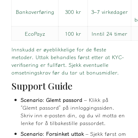
Bankoverføring
300 kr
3–7 virkedager
b
EcoPayz
100 kr
Inntil 24 timer
Innskudd er øyeblikkelige for de fleste
metoder. Uttak behandles først etter at KYC-
verifisering er fullført. Sjekk eventuelle
omsetningskrav før du tar ut bonusmidler.
Support Guide
Scenario: Glemt passord
– Klikk på
“Glemt passord” på innloggingssiden.
Skriv inn e-posten din, og du vil motta en
lenke for å tilbakestille passordet.
Scenario: Forsinket uttak
– Sjekk først om