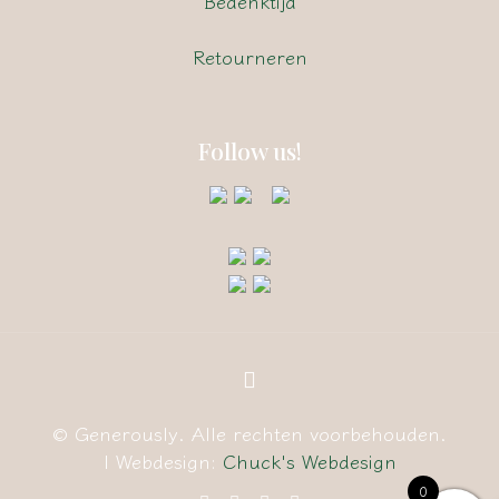
Bedenktijd
Retourneren
Follow us!
© Generously. Alle rechten voorbehouden.
| Webdesign:
Chuck's Webdesign
0