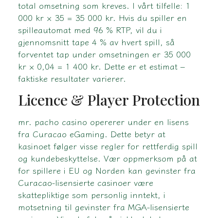
total omsetning som kreves. I vårt tilfelle: 1
000 kr × 35 = 35 000 kr. Hvis du spiller en
spilleautomat med 96 % RTP, vil du i
gjennomsnitt tape 4 % av hvert spill, så
forventet tap under omsetningen er 35 000
kr × 0,04 = 1 400 kr. Dette er et estimat –
faktiske resultater varierer.
Licence & Player Protection
mr. pacho casino opererer under en lisens
fra Curacao eGaming. Dette betyr at
kasinoet følger visse regler for rettferdig spill
og kundebeskyttelse. Vær oppmerksom på at
for spillere i EU og Norden kan gevinster fra
Curacao-lisensierte casinoer være
skattepliktige som personlig inntekt, i
motsetning til gevinster fra MGA-lisensierte