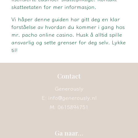
skatteetaten for mer informasjon.
Vi håper denne guiden har gitt deg en klar
forståelse av hvordan du kommer i gang hos
mr. pacho online casino. Husk å alltid spille
ansvarlig og sette grenser for deg selv. Lykke
til!
Contact
Generously
E: info@generously.nl
M: 0615894751
Ga naar…