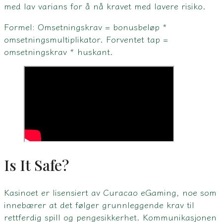
med lav varians for å nå kravet med lavere risiko.
Formel: Omsetningskrav = bonusbeløp *
omsetningsmultiplikator. Forventet tap =
omsetningskrav * huskant.
Is It Safe?
Kasinoet er lisensiert av Curacao eGaming, noe som
innebærer at det følger grunnleggende krav til
rettferdig spill og pengesikkerhet. Kommunikasjonen