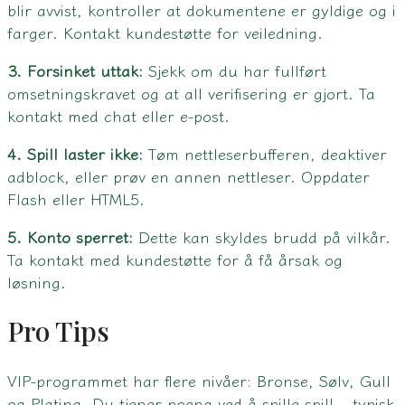
blir avvist, kontroller at dokumentene er gyldige og i
farger. Kontakt kundestøtte for veiledning.
3. Forsinket uttak:
Sjekk om du har fullført
omsetningskravet og at all verifisering er gjort. Ta
kontakt med chat eller e-post.
4. Spill laster ikke:
Tøm nettleserbufferen, deaktiver
adblock, eller prøv en annen nettleser. Oppdater
Flash eller HTML5.
5. Konto sperret:
Dette kan skyldes brudd på vilkår.
Ta kontakt med kundestøtte for å få årsak og
løsning.
Pro Tips
VIP-programmet har flere nivåer: Bronse, Sølv, Gull
og Platina. Du tjener poeng ved å spille spill – typisk