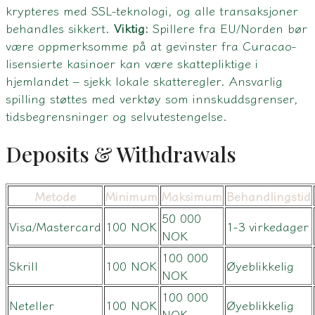
krypteres med SSL-teknologi, og alle transaksjoner
behandles sikkert.
Viktig:
Spillere fra EU/Norden bør
være oppmerksomme på at gevinster fra Curacao-
lisensierte kasinoer kan være skattepliktige i
hjemlandet – sjekk lokale skatteregler. Ansvarlig
spilling støttes med verktøy som innskuddsgrenser,
tidsbegrensninger og selvutestengelse.
Deposits & Withdrawals
Metode
Minimum
Maksimum
Behandlingstid
50 000
Visa/Mastercard
100 NOK
1-3 virkedager
NOK
100 000
Skrill
100 NOK
Øyeblikkelig
NOK
100 000
Neteller
100 NOK
Øyeblikkelig
NOK