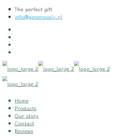
The perfect gift
info@generously.nl
Home
Products
Our story
Contact
Reviews