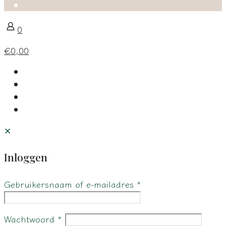
0
€0,00
✕
Inloggen
Gebruikersnaam of e-mailadres
*
Wachtwoord
*