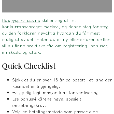
Happyspins casino
skiller seg ut i et
konkurransepreget marked, og denne steg-for-steg-
guiden forklarer nøyaktig hvordan du får mest
mulig ut av det. Enten du er ny eller erfaren spiller,
vil du finne praktiske råd om registrering, bonuser,
innskudd og uttak.
Quick Checklist
Sjekk at du er over 18 år og bosatt i et land der
kasinoet er tilgjengelig.
Ha gyldig legitimasjon klar for verifisering.
Les bonusvilkårene nøye, spesielt
omsetningskrav.
Velg en betalingsmetode som passer dine