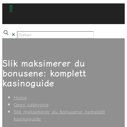
0
€0,00
✕
Slik maksimerer du
bonusene: komplett
kasinoguide
Home
Geen categorie
Slik maksimerer du bonusene: komplett
kasinoguide