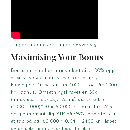
. Ingen app-nedlasting er nødvendig.
Maximising Your Bonus
Bonusen matcher innskuddet ditt 100% opptil
et visst beløp, men krever omsetning.
Eksempel: Du setter inn 1000 kr og får 1000
kr i bonus. Omsetningskravet er 30x
(innskudd + bonus). Da må du omsette
(1000+1000)*30 = 60 000 kr før uttak. Med
en gjennomsnittlig RTP på 96% forventer du
et tap på ca. 60 000 * 0,04 = 2400 kr i løpet
av omsetningen. Planlegg deretter.