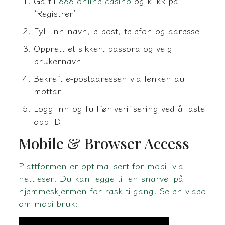
Gå til
888 online casino
og klikk på
‘Registrer’
Fyll inn navn, e-post, telefon og adresse
Opprett et sikkert passord og velg
brukernavn
Bekreft e-postadressen via lenken du
mottar
Logg inn og fullfør verifisering ved å laste
opp ID
Mobile & Browser Access
Plattformen er optimalisert for mobil via
nettleser. Du kan legge til en snarvei på
hjemmeskjermen for rask tilgang. Se en video
om mobilbruk: