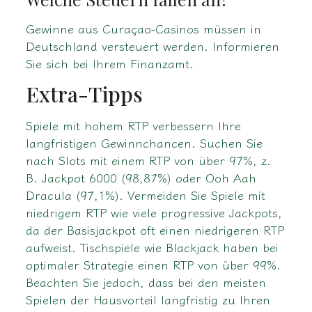
Gewinne aus Curaçao-Casinos müssen in
Deutschland versteuert werden. Informieren
Sie sich bei Ihrem Finanzamt.
Extra-Tipps
Spiele mit hohem RTP verbessern Ihre
langfristigen Gewinnchancen. Suchen Sie
nach Slots mit einem RTP von über 97%, z.
B. Jackpot 6000 (98,87%) oder Ooh Aah
Dracula (97,1%). Vermeiden Sie Spiele mit
niedrigem RTP wie viele progressive Jackpots,
da der Basisjackpot oft einen niedrigeren RTP
aufweist. Tischspiele wie Blackjack haben bei
optimaler Strategie einen RTP von über 99%.
Beachten Sie jedoch, dass bei den meisten
Spielen der Hausvorteil langfristig zu Ihren