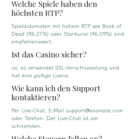
Welche Spiele haben den
höchsten RTP?
Spielautomaten mit hohem RTP wie Book of
Dead (96,21%) oder Starburst (96,09%) sind
empfehlenswert.
Ist das Casino sicher?
Ja, es verwendet SSL-Verschlüsselung und
hat eine gültige Lizenz.
Wie kann ich den Support
kontaktieren?
Per Live-Chat, E-Mail support@example.com
oder Telefon. Der Live-Chat ist am
schnellsten.
Welche Steuern fallen an?