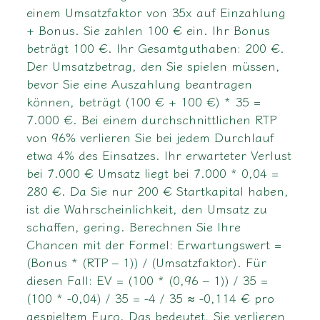
einem Umsatzfaktor von 35x auf Einzahlung
+ Bonus. Sie zahlen 100 € ein. Ihr Bonus
beträgt 100 €. Ihr Gesamtguthaben: 200 €.
Der Umsatzbetrag, den Sie spielen müssen,
bevor Sie eine Auszahlung beantragen
können, beträgt (100 € + 100 €) * 35 =
7.000 €. Bei einem durchschnittlichen RTP
von 96% verlieren Sie bei jedem Durchlauf
etwa 4% des Einsatzes. Ihr erwarteter Verlust
bei 7.000 € Umsatz liegt bei 7.000 * 0,04 =
280 €. Da Sie nur 200 € Startkapital haben,
ist die Wahrscheinlichkeit, den Umsatz zu
schaffen, gering. Berechnen Sie Ihre
Chancen mit der Formel: Erwartungswert =
(Bonus * (RTP – 1)) / (Umsatzfaktor). Für
diesen Fall: EV = (100 * (0,96 – 1)) / 35 =
(100 * -0,04) / 35 = -4 / 35 ≈ -0,114 € pro
gespieltem Euro. Das bedeutet, Sie verlieren