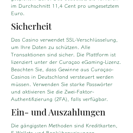
im Durchschnitt 11,4 Cent pro umgesetztem
Euro.
Sicherheit
Das Casino verwendet SSL-Verschlüsselung,
um Ihre Daten zu schützen. Alle
Transaktionen sind sicher. Die Plattform ist
lizenziert unter der Curaçao eGaming-Lizenz.
Beachten Sie, dass Gewinne aus Curaçao-
Casinos in Deutschland versteuert werden
müssen. Verwenden Sie starke Passwörter
und aktivieren Sie die Zwei-Faktor-
Authentifizierung (2FA), falls verfügbar.
Ein- und Auszahlungen
Die gängigsten Methoden sind Kreditkarten,
E-Wallets und Banküberweisungen.