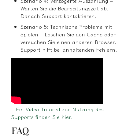
Szenario 4: Verzögerte Auszahlung –
Warten Sie die Bearbeitungszeit ab.
Danach Support kontaktieren.
Szenario 5: Technische Probleme mit
Spielen – Löschen Sie den Cache oder
versuchen Sie einen anderen Browser.
Support hilft bei anhaltenden Fehlern.
– Ein Video-Tutorial zur Nutzung des
Supports finden Sie hier.
FAQ