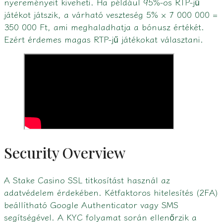
nyereményeit kiveheti. Ha például 95%-os RTP-jű
játékot játszik, a várható veszteség 5% × 7 000 000 =
350 000 Ft, ami meghaladhatja a bónusz értékét.
Ezért érdemes magas RTP-jű játékokat választani.
Security Overview
A Stake Casino SSL titkosítást használ az
adatvédelem érdekében. Kétfaktoros hitelesítés (2FA)
beállítható Google Authenticator vagy SMS
segítségével. A KYC folyamat során ellenőrzik a