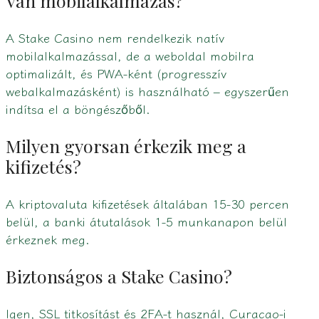
Van mobilalkalmazás?
A Stake Casino nem rendelkezik natív
mobilalkalmazással, de a weboldal mobilra
optimalizált, és PWA-ként (progresszív
webalkalmazásként) is használható – egyszerűen
indítsa el a böngészőből.
Milyen gyorsan érkezik meg a
kifizetés?
A kriptovaluta kifizetések általában 15-30 percen
belül, a banki átutalások 1-5 munkanapon belül
érkeznek meg.
Biztonságos a Stake Casino?
Igen, SSL titkosítást és 2FA-t használ, Curacao-i