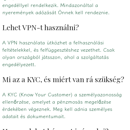
engedéllyel rendelkezik. Mindazonáltal a
nyeremények adózását Önnek kell rendeznie.
Lehet VPN-t használni?
A VPN használata ütközhet a felhasználási
feltételekkel, és felfüggesztéshez vezethet. Csak
olyan országból játsszon, ahol a szolgáltatás
engedélyezett.
Mi az a KYC, és miért van rá szükség?
A KYC (Know Your Customer) a személyazonosság
ellenőrzése, amelyet a pénzmosás megelőzése
érdekében végeznek. Meg kell adnia személyes
adatait és dokumentumait.