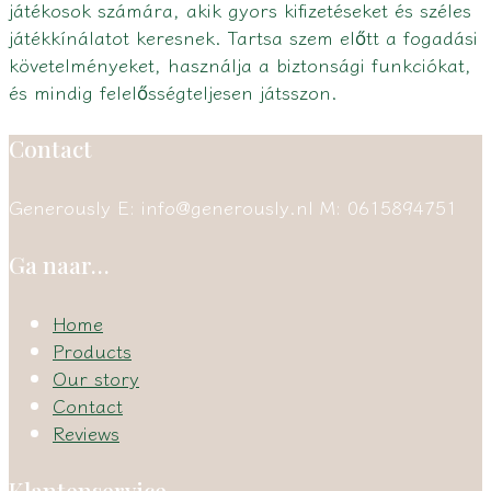
játékosok számára, akik gyors kifizetéseket és széles
játékkínálatot keresnek. Tartsa szem előtt a fogadási
követelményeket, használja a biztonsági funkciókat,
és mindig felelősségteljesen játsszon.
Contact
Generously
E: info@generously.nl
M: 0615894751
Ga naar…
Home
Products
Our story
Contact
Reviews
Klantenservice