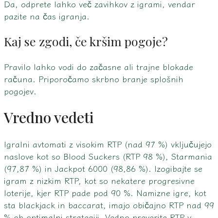
Da, odprete lahko več zavihkov z igrami, vendar
pazite na čas igranja.
Kaj se zgodi, če kršim pogoje?
Pravilo lahko vodi do začasne ali trajne blokade
računa. Priporočamo skrbno branje splošnih
pogojev.
Vredno vedeti
Igralni avtomati z visokim RTP (nad 97 %) vključujejo
naslove kot so Blood Suckers (RTP 98 %), Starmania
(97,87 %) in Jackpot 6000 (98,86 %). Izogibajte se
igram z nizkim RTP, kot so nekatere progresivne
loterije, kjer RTP pade pod 90 %. Namizne igre, kot
sta blackjack in baccarat, imajo običajno RTP nad 99
% ob optimalni strategiji. Vedno preverite RTP v