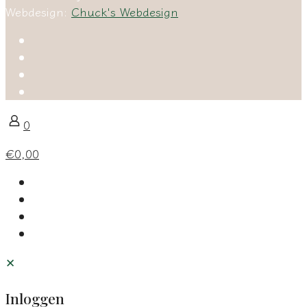
Webdesign:
Chuck's Webdesign
0
€0,00
✕
Inloggen