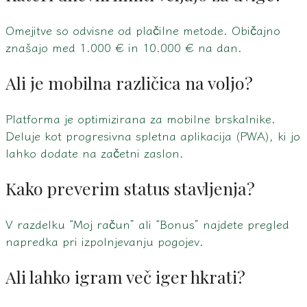
Omejitve so odvisne od plačilne metode. Običajno
znašajo med 1.000 € in 10.000 € na dan.
Ali je mobilna različica na voljo?
Platforma je optimizirana za mobilne brskalnike.
Deluje kot progresivna spletna aplikacija (PWA), ki jo
lahko dodate na začetni zaslon.
Kako preverim status stavljenja?
V razdelku “Moj račun” ali “Bonus” najdete pregled
napredka pri izpolnjevanju pogojev.
Ali lahko igram več iger hkrati?