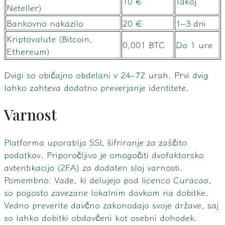
10 €
Takoj
Neteller)
Bankovno nakazilo
20 €
1–3 dni
Kriptovalute (Bitcoin,
0,001 BTC
Do 1 ure
Ethereum)
Dvigi so običajno obdelani v 24–72 urah. Prvi dvig
lahko zahteva dodatno preverjanje identitete.
Varnost
Platforma uporablja SSL šifriranje za zaščito
podatkov. Priporočljivo je omogočiti dvofaktorsko
avtentikacijo (2FA) za dodaten sloj varnosti.
Pomembno: Vade, ki delujejo pod licenco Curacao,
so pogosto zavezane lokalnim davkom na dobitke.
Vedno preverite davčno zakonodajo svoje države, saj
so lahko dobitki obdavčeni kot osebni dohodek.