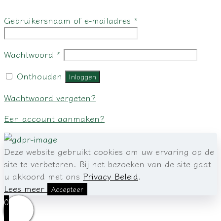
Gebruikersnaam of e-mailadres
*
Wachtwoord
*
Onthouden
Inloggen
Wachtwoord vergeten?
Een account aanmaken?
Deze website gebruikt cookies om uw ervaring op de
site te verbeteren. Bij het bezoeken van de site gaat
u akkoord met ons
Privacy Beleid
.
Lees meer
Accepteer
0