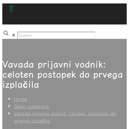
0
€0,00
✕
Vavada prijavni vodnik:
celoten postopek do prvega
izplačila
Home
Geen categorie
Vavada prijavni vodnik: celoten postopek do
prvega izplačila