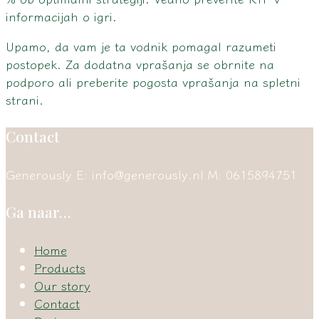
informacijah o igri.
Upamo, da vam je ta vodnik pomagal razumeti
postopek. Za dodatna vprašanja se obrnite na
podporo ali preberite pogosta vprašanja na spletni
strani.
Contact
Generously
E: info@generously.nl
M: 0615894751
Ga naar…
Home
Products
Our story
Contact